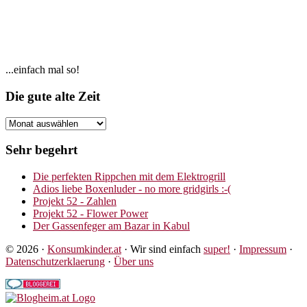
Seitenspalte
...einfach mal so!
Footer
Die gute alte Zeit
Die
gute
alte
Sehr begehrt
Zeit
Die perfekten Rippchen mit dem Elektrogrill
Adios liebe Boxenluder - no more gridgirls :-(
Projekt 52 - Zahlen
Projekt 52 - Flower Power
Der Gassenfeger am Bazar in Kabul
© 2026 ·
Konsumkinder.at
· Wir sind einfach
super!
·
Impressum
·
Datenschutzerklaerung
·
Über uns