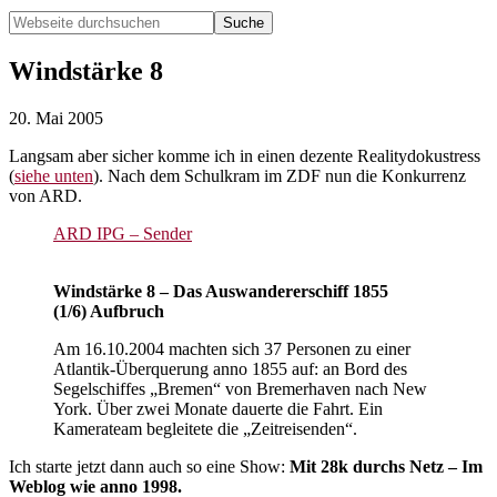
Webseite
durchsuchen
Hide
Search
Windstärke 8
20. Mai 2005
Langsam aber sicher komme ich in einen dezente Realitydokustress
(
siehe unten
). Nach dem Schulkram im ZDF nun die Konkurrenz
von ARD.
ARD IPG – Sender
Windstärke 8 – Das Auswandererschiff 1855
(1/6) Aufbruch
Am 16.10.2004 machten sich 37 Personen zu einer
Atlantik-Überquerung anno 1855 auf: an Bord des
Segelschiffes „Bremen“ von Bremerhaven nach New
York. Über zwei Monate dauerte die Fahrt. Ein
Kamerateam begleitete die „Zeitreisenden“.
Ich starte jetzt dann auch so eine Show:
Mit 28k durchs Netz – Im
Weblog wie anno 1998.