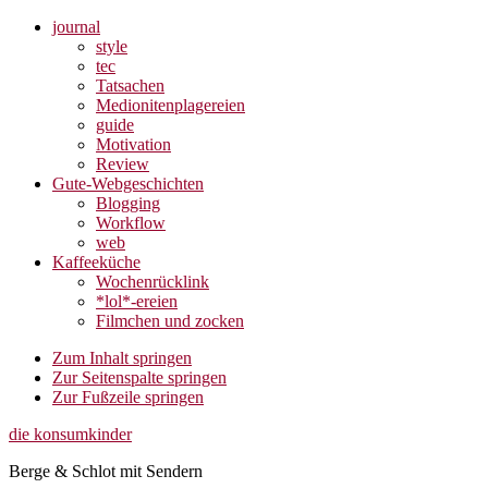
journal
style
tec
Tatsachen
Medionitenplagereien
guide
Motivation
Review
Gute-Webgeschichten
Blogging
Workflow
web
Kaffeeküche
Wochenrücklink
*lol*-ereien
Filmchen und zocken
Zum Inhalt springen
Zur Seitenspalte springen
Zur Fußzeile springen
die konsumkinder
Berge & Schlot mit Sendern