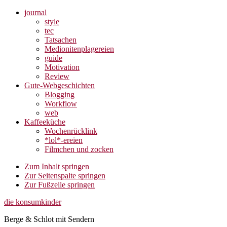
journal
style
tec
Tatsachen
Medionitenplagereien
guide
Motivation
Review
Gute-Webgeschichten
Blogging
Workflow
web
Kaffeeküche
Wochenrücklink
*lol*-ereien
Filmchen und zocken
Zum Inhalt springen
Zur Seitenspalte springen
Zur Fußzeile springen
die konsumkinder
Berge & Schlot mit Sendern