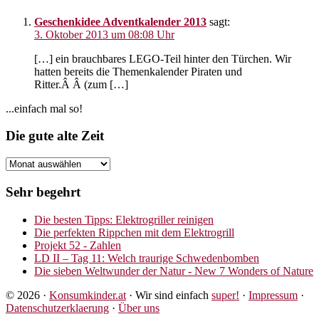
Interaktionen
Geschenkidee Adventkalender 2013
sagt:
3. Oktober 2013 um 08:08 Uhr
[…] ein brauchbares LEGO-Teil hinter den Türchen. Wir
hatten bereits die Themenkalender Piraten und
Ritter.Â Â (zum […]
Seitenspalte
...einfach mal so!
Footer
Die gute alte Zeit
Die
gute
alte
Sehr begehrt
Zeit
Die besten Tipps: Elektrogriller reinigen
Die perfekten Rippchen mit dem Elektrogrill
Projekt 52 - Zahlen
LD II – Tag 11: Welch traurige Schwedenbomben
Die sieben Weltwunder der Natur - New 7 Wonders of Nature
© 2026 ·
Konsumkinder.at
· Wir sind einfach
super!
·
Impressum
·
Datenschutzerklaerung
·
Über uns