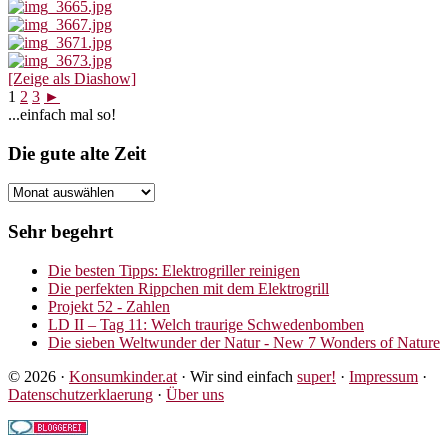
[Zeige als Diashow]
1
2
3
►
Seitenspalte
...einfach mal so!
Footer
Die gute alte Zeit
Die
gute
alte
Sehr begehrt
Zeit
Die besten Tipps: Elektrogriller reinigen
Die perfekten Rippchen mit dem Elektrogrill
Projekt 52 - Zahlen
LD II – Tag 11: Welch traurige Schwedenbomben
Die sieben Weltwunder der Natur - New 7 Wonders of Nature
© 2026 ·
Konsumkinder.at
· Wir sind einfach
super!
·
Impressum
·
Datenschutzerklaerung
·
Über uns