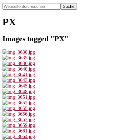
Webseite
durchsuchen
Hide
Search
PX
Images tagged "PX"