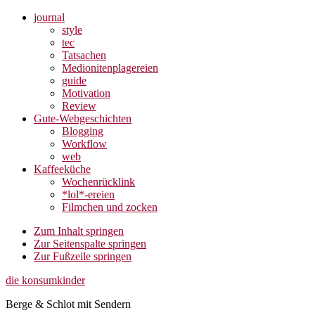
journal
style
tec
Tatsachen
Medionitenplagereien
guide
Motivation
Review
Gute-Webgeschichten
Blogging
Workflow
web
Kaffeeküche
Wochenrücklink
*lol*-ereien
Filmchen und zocken
Zum Inhalt springen
Zur Seitenspalte springen
Zur Fußzeile springen
die konsumkinder
Berge & Schlot mit Sendern