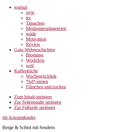
journal
style
tec
Tatsachen
Medionitenplagereien
guide
Motivation
Review
Gute-Webgeschichten
Blogging
Workflow
web
Kaffeeküche
Wochenrücklink
*lol*-ereien
Filmchen und zocken
Zum Inhalt springen
Zur Seitenspalte springen
Zur Fußzeile springen
die konsumkinder
Berge & Schlot mit Sendern