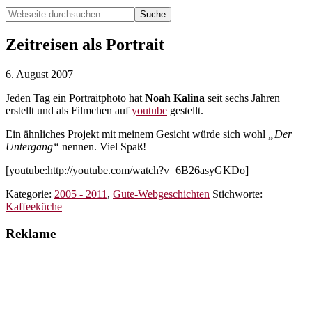
Webseite
durchsuchen
Hide
Search
Zeitreisen als Portrait
6. August 2007
Jeden Tag ein Portraitphoto hat
Noah Kalina
seit sechs Jahren
erstellt und als Filmchen auf
youtube
gestellt.
Ein ähnliches Projekt mit meinem Gesicht würde sich wohl
„Der
Untergang“
nennen. Viel Spaß!
[youtube:http://youtube.com/watch?v=6B26asyGKDo]
Kategorie:
2005 - 2011
,
Gute-Webgeschichten
Stichworte:
Kaffeeküche
Reklame