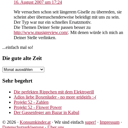
16. August 2007 um 17:24
Wir versuchen schon seit längerem Giselle zu überreden, sie
scheint aber überraschenderweise beleidigt mit uns zu sein.
Der Typ war nur ein schnelles Ersatzmotiv.
Die Themen Deiner Seite passen besser zu
http://www.musigreview.com/
. Mit denen würde ich mich an
Deiner Stelle verlinken.
Seitenspalte
...einfach mal so!
Footer
Die gute alte Zeit
Die
gute
alte
Sehr begehrt
Zeit
Die perfekten Rippchen mit dem Elektrogrill
Adios liebe Boxenluder - no more gridgirls :-(
Projekt 52 - Zahlen
Projekt 52 - Flower Power
Der Gassenfeger am Bazar in Kabul
© 2026 ·
Konsumkinder.at
· Wir sind einfach
super!
·
Impressum
·
Datenschutzerklaerung
·
Über uns