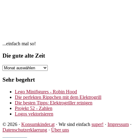
Seitenspalte
...einfach mal so!
Footer
Die gute alte Zeit
Die
gute
alte
Sehr begehrt
Zeit
Lego Minifigures - Robin Hood
Die perfekten Rippchen mit dem Elektrogrill
Die besten Tipps: Elektrogriller reinigen
Projekt 52 - Zahlen
Logos vektorisieren
© 2026 ·
Konsumkinder.at
· Wir sind einfach
super!
·
Impressum
·
Datenschutzerklaerung
·
Über uns