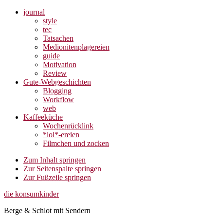
journal
style
tec
Tatsachen
Medionitenplagereien
guide
Motivation
Review
Gute-Webgeschichten
Blogging
Workflow
web
Kaffeeküche
Wochenrücklink
*lol*-ereien
Filmchen und zocken
Zum Inhalt springen
Zur Seitenspalte springen
Zur Fußzeile springen
die konsumkinder
Berge & Schlot mit Sendern