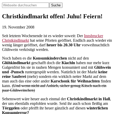
Webseite
durchsuchen
Hide
Search
Christkindlmarkt offen! Juhu! Feiern!
19. November 2008
Seit letztem Wochenende ist es wieder soweit: Der
Innsbrucker
Christkindlmarkt
hat seine Pforten geöffnet. Endlich auch wieder ein
wenig länger geöffnet, darf
heuer bis 20.30 Uhr
vorweihnachtlich
Glühwein verköstigt werden.
Noch haben es die
Konsumkinderchen
nicht auf den
Glühkindlmarkt
geschafft doch die
Kiachln
haben nur mehr kurz
Galgenfrist bis sie in rauhen Mengen konsumiert und mit
Glühwein
und -Punsch
runtergespült werden. Natürlich ist der Markt
keine
reine Sauferei
(mehr) sondern ein wirklich netter Markt auf dem
man auch das eine oder ander
Karschonk für Weihnachten
finden
kann.
(Und wenn nicht auf Anhieb, sicher genug Kitsch nach ein
paar Glühweinchen)
Sehenswert wäre heuer auch einmal der
Christkindlmarkt in Hall
,
der uns ebenfalls enpfohlen wurde. Seid ihr auch schon fleißig am
Törggelen
oder pfeifft ihr heuer gänzlich auf diesen
winterlichen
Konsumterror?