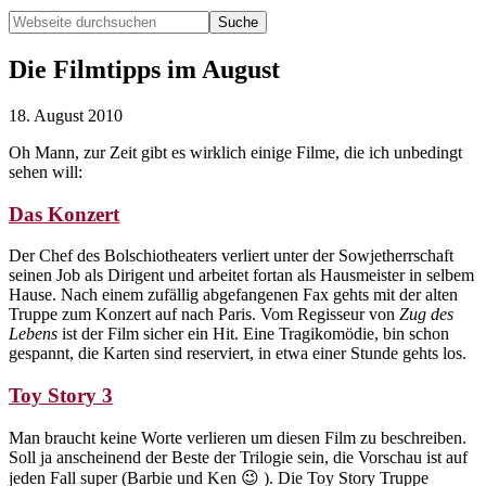
Webseite
durchsuchen
Hide
Search
Die Filmtipps im August
18. August 2010
Oh Mann, zur Zeit gibt es wirklich einige Filme, die ich unbedingt
sehen will:
Das Konzert
Der Chef des Bolschiotheaters verliert unter der Sowjetherrschaft
seinen Job als Dirigent und arbeitet fortan als Hausmeister in selbem
Hause. Nach einem zufällig abgefangenen Fax gehts mit der alten
Truppe zum Konzert auf nach Paris. Vom Regisseur von
Zug des
Lebens
ist der Film sicher ein Hit. Eine Tragikomödie, bin schon
gespannt, die Karten sind reserviert, in etwa einer Stunde gehts los.
Toy Story 3
Man braucht keine Worte verlieren um diesen Film zu beschreiben.
Soll ja anscheinend der Beste der Trilogie sein, die Vorschau ist auf
jeden Fall super (Barbie und Ken 😉 ). Die Toy Story Truppe