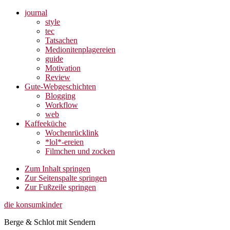
journal
style
tec
Tatsachen
Medionitenplagereien
guide
Motivation
Review
Gute-Webgeschichten
Blogging
Workflow
web
Kaffeeküche
Wochenrücklink
*lol*-ereien
Filmchen und zocken
Zum Inhalt springen
Zur Seitenspalte springen
Zur Fußzeile springen
die konsumkinder
Berge & Schlot mit Sendern