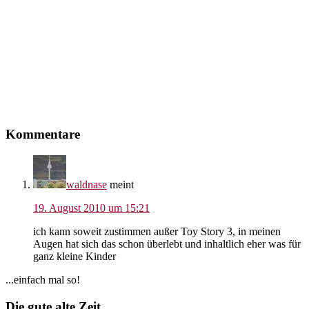
Leser-
Kommentare
Interaktionen
waldnase
meint
19. August 2010 um 15:21
ich kann soweit zustimmen außer Toy Story 3, in meinen
Augen hat sich das schon überlebt und inhaltlich eher was für
ganz kleine Kinder
Seitenspalte
...einfach mal so!
Footer
Die gute alte Zeit