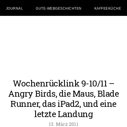
JOURNAL
GUTE-WEBGESCHICHTEN
KAFFEEKÜCHE
Zum
Zur
Zur
Inhalt
Seitenspalte
Fußzeile
springen
springen
springen
Wochenrücklink 9-10/11 –
Angry Birds, die Maus, Blade
Runner, das iPad2, und eine
letzte Landung
13. März 2011