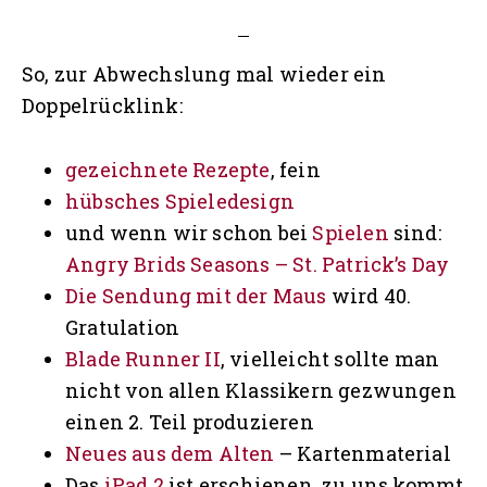
So, zur Abwechslung mal wieder ein
Doppelrücklink:
gezeichnete Rezepte
, fein
hübsches Spieledesign
und wenn wir schon bei
Spielen
sind:
Angry Brids Seasons – St. Patrick’s Day
Die Sendung mit der Maus
wird 40.
Gratulation
Blade Runner II
, vielleicht sollte man
nicht von allen Klassikern gezwungen
einen 2. Teil produzieren
Neues aus dem Alten
– Kartenmaterial
Das
iPad 2
ist erschienen, zu uns kommt