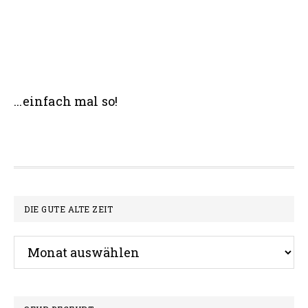
Seitenspalte
...einfach mal so!
Footer
DIE GUTE ALTE ZEIT
Die
gute
alte
Zeit