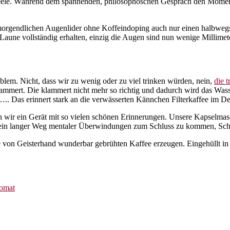
d Seele. Während dem spannenden, philosophoschen Gespräch den Mome
n morgendlichen Augenlider ohne Koffeindoping auch nur einen halbweg
 Laune vollständig erhalten, einzig die Augen sind nun wenige Millimete
lem. Nicht, dass wir zu wenig oder zu viel trinken würden, nein,
die 
lammert. Die klammert nicht mehr so richtig und dadurch wird das Wass
….. Das erinnert stark an die verwässerten Kännchen Filterkaffee im De
 wir ein Gerät mit so vielen schönen Erinnerungen. Unsere Kapselmasc
ar ein langer Weg mentaler Überwindungen zum Schluss zu kommen, Sc
ie von Geisterhand wunderbar gebrühten Kaffee erzeugen. Eingehüllt i
tomat