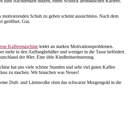
nt zum Nachdenken nutzen, einen Schluck aromatischen Kaffees.
s motivierenden Schub zu geben scheint aussichtslos. Nach dem
r geöffnet. Gut.
treue Kaffeemaschine
leidet an starken Motivationsproblemen.
er mehr in den Auffangbehälter und weniger in die Tasse befördert.
utschland der 80er. Eine üble Kindheitserinnerung.
hine hat uns viele schöne Stunden und sehr viel guten Kaffee
hluss zu machen. Wir brauchen was Neues!
n eine Duft- und Lärmwolke rinnt das schwarze Morgengold in die