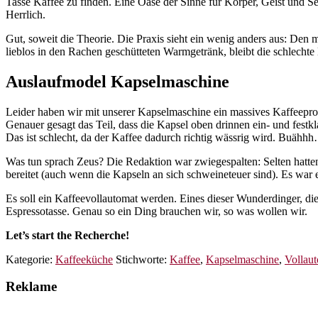
Tasse Kaffee zu finden. Eine Oase der Sinne für Körper, Geist un
Herrlich.
Gut, soweit die Theorie. Die Praxis sieht ein wenig anders aus: De
lieblos in den Rachen geschütteten Warmgetränk, bleibt die schlechte
Auslaufmodel Kapselmaschine
Leider haben wir mit unserer Kapselmaschine ein massives Kaffeeprob
Genauer gesagt das Teil, dass die Kapsel oben drinnen ein- und festk
Das ist schlecht, da der Kaffee dadurch richtig wässrig wird. Buähhh
Was tun sprach Zeus? Die Redaktion war zwiegespalten: Selten hatten
bereitet (auch wenn die Kapseln an sich schweineteuer sind). Es w
Es soll ein Kaffeevollautomat werden. Eines dieser Wunderdinger, d
Espressotasse. Genau so ein Ding brauchen wir, so was wollen wir.
Let’s start the Recherche!
Kategorie:
Kaffeeküche
Stichworte:
Kaffee
,
Kapselmaschine
,
Vollau
Reklame