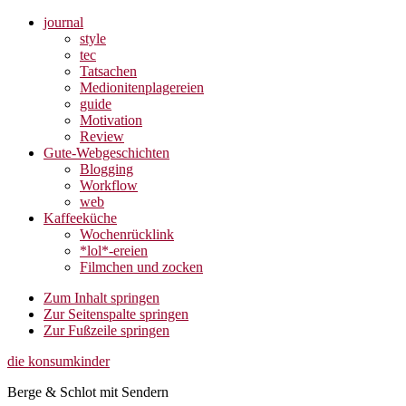
journal
style
tec
Tatsachen
Medionitenplagereien
guide
Motivation
Review
Gute-Webgeschichten
Blogging
Workflow
web
Kaffeeküche
Wochenrücklink
*lol*-ereien
Filmchen und zocken
Zum Inhalt springen
Zur Seitenspalte springen
Zur Fußzeile springen
die konsumkinder
Berge & Schlot mit Sendern