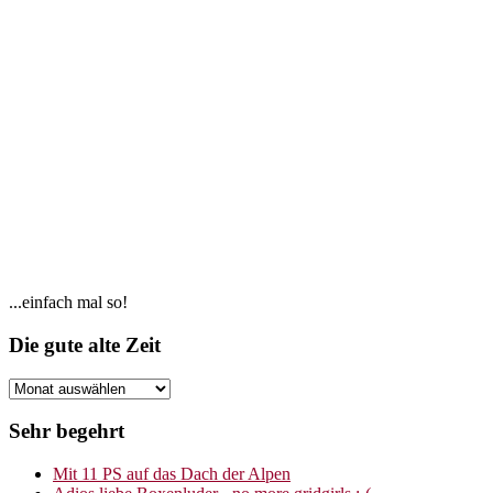
Seitenspalte
...einfach mal so!
Footer
Die gute alte Zeit
Die
gute
alte
Sehr begehrt
Zeit
Mit 11 PS auf das Dach der Alpen