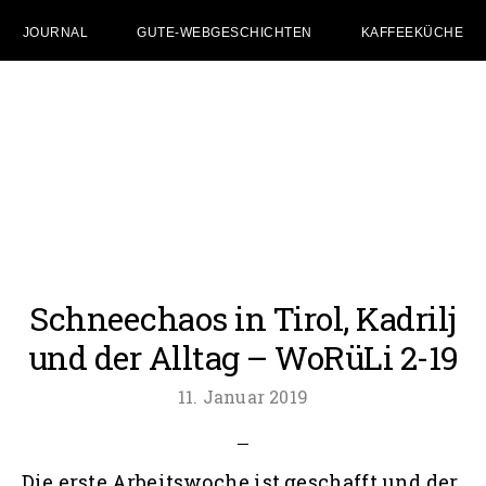
JOURNAL
GUTE-WEBGESCHICHTEN
KAFFEEKÜCHE
Zum
Zur
Zur
Inhalt
Seitenspalte
Fußzeile
springen
springen
springen
Schneechaos in Tirol, Kadrilj
und der Alltag – WoRüLi 2-19
11. Januar 2019
Die erste Arbeitswoche ist geschafft und der