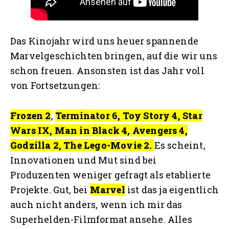
Das Kinojahr wird uns heuer spannende
Marvelgeschichten bringen, auf die wir uns
schon freuen. Ansonsten ist das Jahr voll
von Fortsetzungen:
Frozen 2
,
Terminator 6, Toy Story 4, Star
Wars IX, Man in Black 4, Avengers 4,
Godzilla 2, The Lego-Movie 2.
Es scheint,
Innovationen und Mut sind bei
Produzenten weniger gefragt als etablierte
Projekte. Gut, bei
Marvel
ist das ja eigentlich
auch nicht anders, wenn ich mir das
Superhelden-Filmformat ansehe. Alles