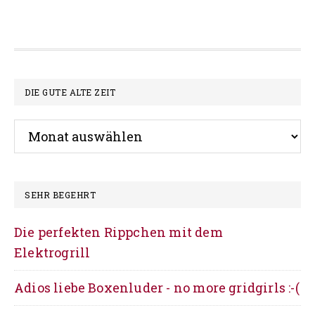
Footer
DIE GUTE ALTE ZEIT
Die
gute
alte
Zeit
SEHR BEGEHRT
Die perfekten Rippchen mit dem
Elektrogrill
Adios liebe Boxenluder - no more gridgirls :-(