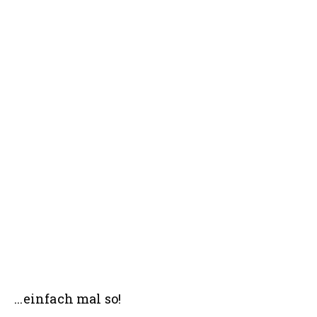
Seitenspalte
...einfach mal so!