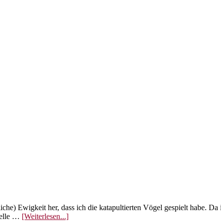
kliche) Ewigkeit her, dass ich die katapultierten Vögel gespielt habe. D
ÜberAngry
nelle …
[Weiterlesen...]