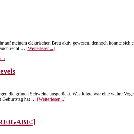
Birds
für
Mädchen
–
Stella
r auf meinem elektrischen Brett aktiv gewesen, dennoch könnte sich 
ÜberAngry
t auch recht …
[Weiterlesen...]
Birds
en
Transformers
evels
l gegen die grünen Schweine ausgerückt. Was folgte war eine wahre V
ÜberAngry
en Geburtstag hat …
[Weiterlesen...]
Birds
feiert
Geburtstag
mit
FREIGABE!]
neuen
Levels