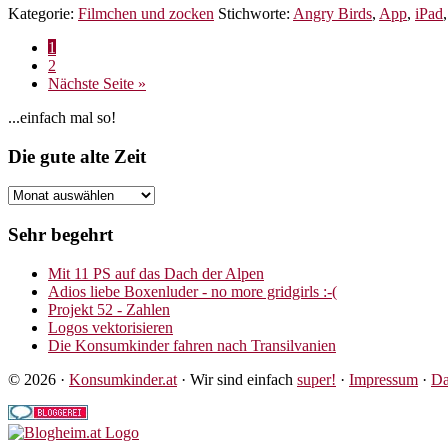
Kategorie:
Filmchen und zocken
Stichworte:
Angry Birds
,
App
,
iPad
Seasons
–
Seite
1
Adventskalender
Seite
2
2012
aufrufen
Nächste Seite
»
Seitenspalte
...einfach mal so!
Footer
Die gute alte Zeit
Die
gute
alte
Sehr begehrt
Zeit
Mit 11 PS auf das Dach der Alpen
Adios liebe Boxenluder - no more gridgirls :-(
Projekt 52 - Zahlen
Logos vektorisieren
Die Konsumkinder fahren nach Transilvanien
© 2026 ·
Konsumkinder.at
· Wir sind einfach
super!
·
Impressum
·
Da