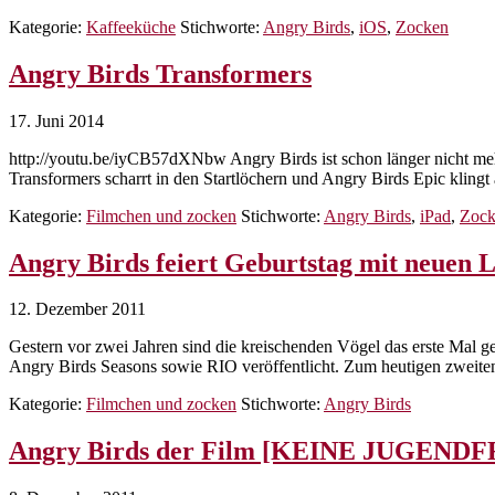
Kategorie:
Kaffeeküche
Stichworte:
Angry Birds
,
iOS
,
Zocken
Angry Birds Transformers
17. Juni 2014
http://youtu.be/iyCB57dXNbw Angry Birds ist schon länger nicht meh
Transformers scharrt in den Startlöchern und Angry Birds Epic kling
Kategorie:
Filmchen und zocken
Stichworte:
Angry Birds
,
iPad
,
Zock
Angry Birds feiert Geburtstag mit neuen L
12. Dezember 2011
Gestern vor zwei Jahren sind die kreischenden Vögel das erste Ma
Angry Birds Seasons sowie RIO veröffentlicht. Zum heutigen zweit
Kategorie:
Filmchen und zocken
Stichworte:
Angry Birds
Angry Birds der Film [KEINE JUGEND