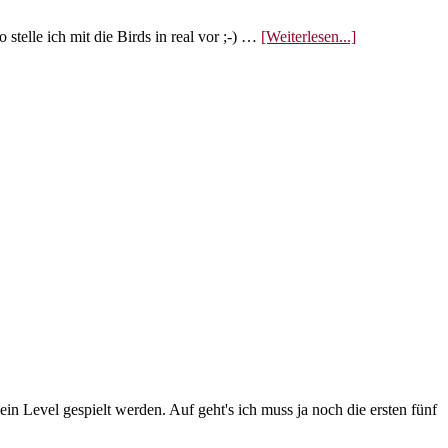
ÜberAngry
stelle ich mit die Birds in real vor ;-) …
[Weiterlesen...]
Birds
der
Film
[KEINE
JUGENDFRE
in Level gespielt werden. Auf geht's ich muss ja noch die ersten fünf