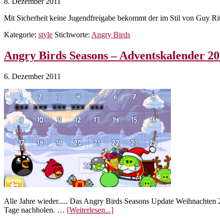
8. Dezember 2011
Mit Sicherheit keine Jugendfreigabe bekommt der im Stil von Guy Ritch
Kategorie:
style
Stichworte:
Angry Birds
Angry Birds Seasons – Adventskalender 2
6. Dezember 2011
Alle Jahre wieder..... Das Angry Birds Seasons Update Weihnachten 20
ÜberAngry
Tage nachholen. …
[Weiterlesen...]
Birds