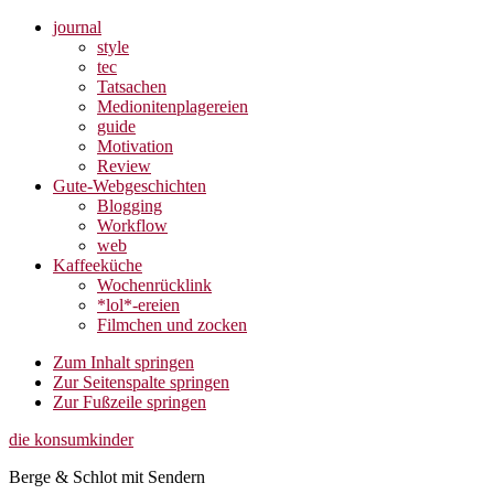
journal
style
tec
Tatsachen
Medionitenplagereien
guide
Motivation
Review
Gute-Webgeschichten
Blogging
Workflow
web
Kaffeeküche
Wochenrücklink
*lol*-ereien
Filmchen und zocken
Zum Inhalt springen
Zur Seitenspalte springen
Zur Fußzeile springen
die konsumkinder
Berge & Schlot mit Sendern