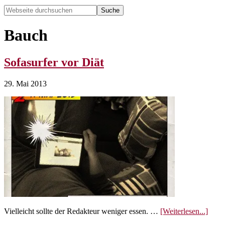
Webseite
durchsuchen
Hide
Search
Bauch
Sofasurfer vor Diät
29. Mai 2013
ÜberS
Vielleicht sollte der Redakteur weniger essen. …
[Weiterlesen...]
vor