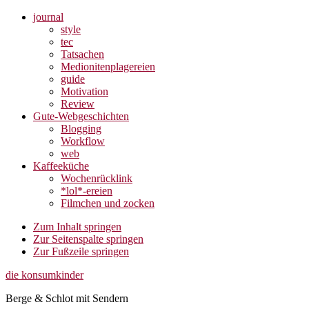
journal
style
tec
Tatsachen
Medionitenplagereien
guide
Motivation
Review
Gute-Webgeschichten
Blogging
Workflow
web
Kaffeeküche
Wochenrücklink
*lol*-ereien
Filmchen und zocken
Zum Inhalt springen
Zur Seitenspalte springen
Zur Fußzeile springen
die konsumkinder
Berge & Schlot mit Sendern