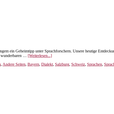
 langem ein Geheimtipp unter Sprachforschern. Unsere heutige Entdecku
ÜberAlle
en wunderbaren …
[Weiterlesen...]
Tiroler
m
,
Andere Seiten
,
Bayern
,
Dialekt
,
Salzburg
,
Schweiz
,
Sprachen
,
Sprac
Dialekte
im
Überblick