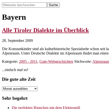
Webseite
durchsuchen
Hide
Search
Bayern
Alle Tiroler Dialekte im Überblick
28. September 2009
Die Konsumkinder sind als kulturhistorische Spezialseite schon seit
Alpenraum. Unter Deutsche Dialekte im Alpenraum findet man ein
Kategorie:
2005 - 2011
,
Gute-Webgeschichten
Stichworte:
Alpenrau
Seitenspalte
...einfach mal so!
Footer
Die gute alte Zeit
Die
gute
alte
Sehr begehrt
Zeit
Die perfekten Rippchen mit dem Elektrogrill