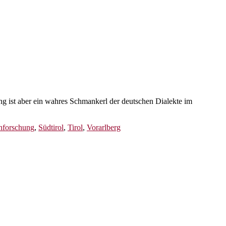
ng ist aber ein wahres Schmankerl der deutschen Dialekte im
hforschung
,
Südtirol
,
Tirol
,
Vorarlberg