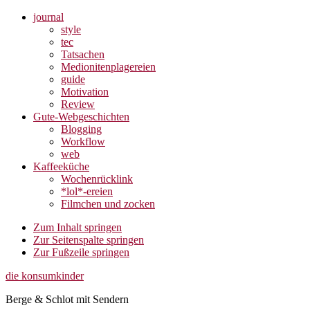
journal
style
tec
Tatsachen
Medionitenplagereien
guide
Motivation
Review
Gute-Webgeschichten
Blogging
Workflow
web
Kaffeeküche
Wochenrücklink
*lol*-ereien
Filmchen und zocken
Zum Inhalt springen
Zur Seitenspalte springen
Zur Fußzeile springen
die konsumkinder
Berge & Schlot mit Sendern