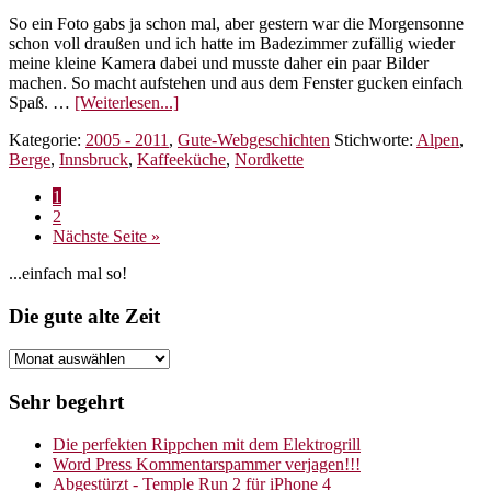
So ein Foto gabs ja schon mal, aber gestern war die Morgensonne
schon voll draußen und ich hatte im Badezimmer zufällig wieder
meine kleine Kamera dabei und musste daher ein paar Bilder
machen. So macht aufstehen und aus dem Fenster gucken einfach
ÜberDie
Spaß. …
[Weiterlesen...]
Innsbrucker
Kategorie:
2005 - 2011
,
Gute-Webgeschichten
Stichworte:
Alpen
,
Nordkette
Berge
,
Innsbruck
,
Kaffeeküche
,
Nordkette
im
Winter
Seite
1
Seite
2
aufrufen
Nächste Seite
»
Seitenspalte
...einfach mal so!
Footer
Die gute alte Zeit
Die
gute
alte
Sehr begehrt
Zeit
Die perfekten Rippchen mit dem Elektrogrill
Word Press Kommentarspammer verjagen!!!
Abgestürzt - Temple Run 2 für iPhone 4