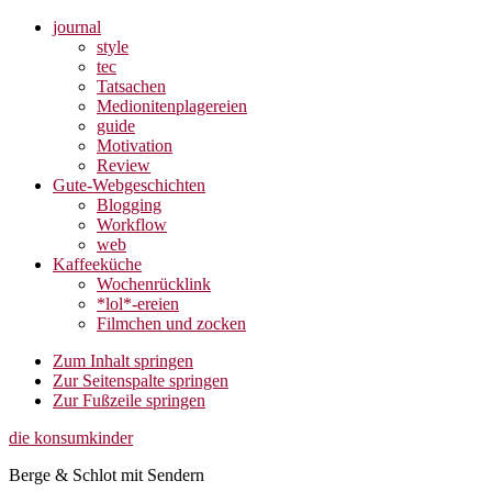
journal
style
tec
Tatsachen
Medionitenplagereien
guide
Motivation
Review
Gute-Webgeschichten
Blogging
Workflow
web
Kaffeeküche
Wochenrücklink
*lol*-ereien
Filmchen und zocken
Zum Inhalt springen
Zur Seitenspalte springen
Zur Fußzeile springen
die konsumkinder
Berge & Schlot mit Sendern