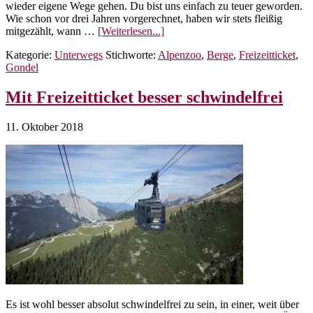
wieder eigene Wege gehen. Du bist uns einfach zu teuer geworden.
Wie schon vor drei Jahren vorgerechnet, haben wir stets fleißig
ÜberPfiat
mitgezählt, wann …
[Weiterlesen...]
di
Kategorie:
Unterwegs
Stichworte:
Alpenzoo
,
Berge
,
Freizeitticket
,
Freizeitticket
Gondel
Mit Freizeitticket besser schwindelfrei
11. Oktober 2018
Es ist wohl besser absolut schwindelfrei zu sein, in einer, weit über