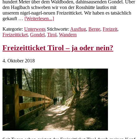
hundert Meter über dem Waldboden, dahinsausenden Gondel. Über
den Haglbach schweben wir von der Rosshütte lautlos mit
unserem nigel-nagel-neuen Freizeitticket. Wir haben es tatsächlich
ÜberMit
gekauft …
[Weiterlesen...]
Freizeitticket
Kategorie:
Unterwegs
Stichworte:
Ausflug
,
Berge
,
Freizeit
,
besser
Freizeitticket
,
Gondel
,
Tirol
,
Wandern
schwindelfrei
Freizeitticket Tirol – ja oder nein?
4. Oktober 2018