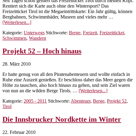
Seit Tagen schon geistert das Freizeitticket Tirol durch meinen Kopf.
Rentiert sich die Karte auch ohne den Wintersport? Das
Freizeitticket Tirol ist die Megaeintrittskarte: Ein Jahr gültig, können
Bergbahnen, Schwimmbäder, Museen und vieles mehr …
ÜberFreizeitticket
[Weiterlesen...]
Tirol
Kategorie:
Unterwegs
Stichworte:
Berge
,
Freizeit
,
Freizeitticket
,
–
Schwimmen
,
Wandern
ja
oder
nein?
Projekt 52 – Hoch hinaus
28. März 2010
Er hatte genug von all den Piratenabenteuern und wollte einfach in
Ruhe eine Auszeit genießen. Er beschloss daher das Meer gegen die
Höhe zu tauschen, also hoch hinaus zu gehen, und sein Ziel waren
ÜberProjekt
von nun an die wilden Berge Tirols. …
[Weiterlesen...]
52
Kategorie:
2005 - 2011
Stichworte:
Abenteuer
,
Berge
,
Projekt 52
,
–
Tirol
Hoch
hinaus
Die Innsbrucker Nordkette im Winter
22. Februar 2010