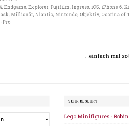
4
,
Endgame
,
Explorer
,
Fujifilm
,
Ingress
,
iOS
,
iPhone 6
,
K
Balett,
Mask
,
Millionär
,
Niantic
,
Nintendo
,
Objektiv
,
Ocarina of 
C-
-Pro
64
Fake,
Niantic,
Launcher
Seitenspal
...einfach mal so!
Window
und
Nintend
SEHR BEGEHRT
Lego Minifigures - Robi