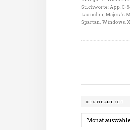
Stichworte:
App
,
C-6
Launcher
,
Majora's 
Spartan
,
Windows
,
X
Footer
DIE GUTE ALTE ZEIT
Die
gute