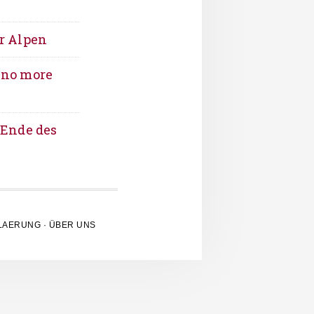
er Alpen
 no more
s Ende des
LAERUNG
·
ÜBER UNS