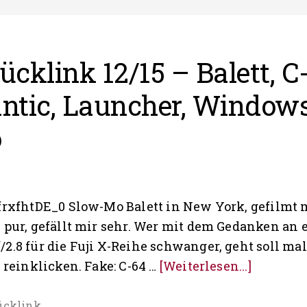
cklink 12/15 – Balett, C
antic, Launcher, Window
o
KfrxfhtDE_0 Slow-Mo Balett in New York, gefilmt
 pur, gefällt mir sehr. Wer mit dem Gedanken an 
2.8 für die Fuji X-Reihe schwanger, geht soll mal 
ÜberWoc
r reinklicken. Fake: C-64 …
[Weiterlesen...]
12/15
–
cklink