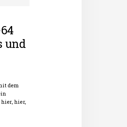
-64
s und
 mit dem
ein
hier, hier,
henrücklink