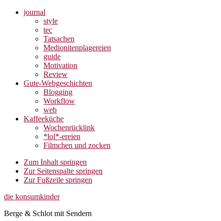
journal
style
tec
Tatsachen
Medionitenplagereien
guide
Motivation
Review
Gute-Webgeschichten
Blogging
Workflow
web
Kaffeeküche
Wochenrücklink
*lol*-ereien
Filmchen und zocken
Zum Inhalt springen
Zur Seitenspalte springen
Zur Fußzeile springen
die konsumkinder
Berge & Schlot mit Sendern