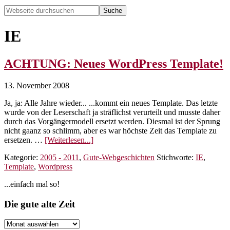
Webseite
durchsuchen
Hide
Search
IE
ACHTUNG: Neues WordPress Template!
13. November 2008
Ja, ja: Alle Jahre wieder... ...kommt ein neues Template. Das letzte
wurde von der Leserschaft ja sträflichst verurteilt und musste daher
durch das Vorgängermodell ersetzt werden. Diesmal ist der Sprung
nicht gaanz so schlimm, aber es war höchste Zeit das Template zu
ÜberACHTUNG:
ersetzen. …
[Weiterlesen...]
Neues
Kategorie:
2005 - 2011
,
Gute-Webgeschichten
Stichworte:
IE
,
WordPress
Template
,
Wordpress
Template!
Seitenspalte
...einfach mal so!
Footer
Die gute alte Zeit
Die