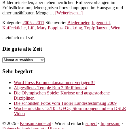
Bilder reinstellen, aber neben herrlichen Erdbeervorhängen im
Frühstücksraum, lebensgroßen Porzellanpuppen im Hausgang und
ÜberWundersame
einer unzählbaren Menge …
[Weiterlesen...]
Welt
Kategorie:
2005 - 2011
Stichworte:
Biedermeier
,
Jugendstil
,
Wien:
Kaffeeküche
,
Lift
,
Mary Poppins
,
Ottakring
,
Topfpflanzen
,
Wien
Aufzüge
Seitenspalte
...einfach mal so!
Footer
Die gute alte Zeit
Die
gute
alte
Sehr begehrt
Zeit
Word Press Kommentarspammer verjagen!!!
Abgestürzt - Temple Run 2 für iPhone 4
Die Olympischen Spiele: Kuriose und ausgestorbene
Disziplinen
Die schönsten Fotos vom Tiroler Landesfestumzug 2009
Wochenrücklink 12/10 - UFOs, Stormtroopers und ein DSLR
Video
© 2026 ·
Konsumkinder.at
· Wir sind einfach
super!
·
Impressum
·
Datenschutzerklaerung
·
Über uns