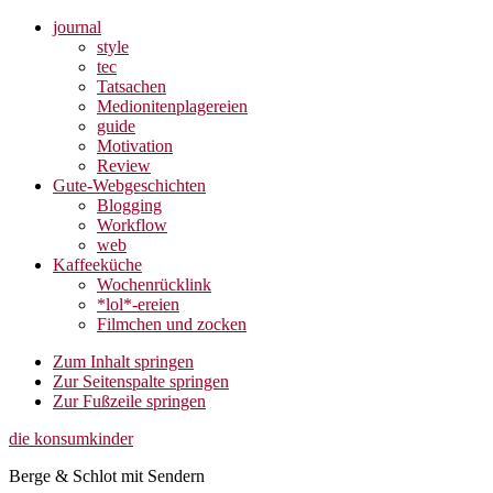
journal
style
tec
Tatsachen
Medionitenplagereien
guide
Motivation
Review
Gute-Webgeschichten
Blogging
Workflow
web
Kaffeeküche
Wochenrücklink
*lol*-ereien
Filmchen und zocken
Zum Inhalt springen
Zur Seitenspalte springen
Zur Fußzeile springen
die konsumkinder
Berge & Schlot mit Sendern