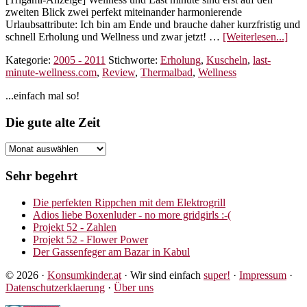
zweiten Blick zwei perfekt miteinander harmonierende
Urlaubsattribute: Ich bin am Ende und brauche daher kurzfristig und
Übe
schnell Erholung und Wellness und zwar jetzt! …
[Weiterlesen...]
ulti
Kategorie:
2005 - 2011
Stichworte:
Erholung
,
Kuscheln
,
last-
Anti
minute-wellness.com
,
Review
,
Thermalbad
,
Wellness
last-
minu
Seitenspalte
...einfach mal so!
well
Footer
Die gute alte Zeit
Die
gute
alte
Sehr begehrt
Zeit
Die perfekten Rippchen mit dem Elektrogrill
Adios liebe Boxenluder - no more gridgirls :-(
Projekt 52 - Zahlen
Projekt 52 - Flower Power
Der Gassenfeger am Bazar in Kabul
© 2026 ·
Konsumkinder.at
· Wir sind einfach
super!
·
Impressum
·
Datenschutzerklaerung
·
Über uns