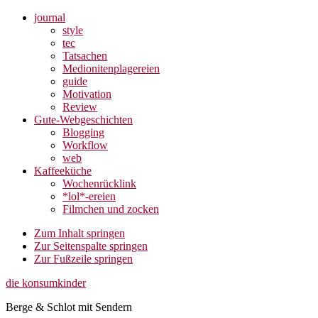
journal
style
tec
Tatsachen
Medionitenplagereien
guide
Motivation
Review
Gute-Webgeschichten
Blogging
Workflow
web
Kaffeeküche
Wochenrücklink
*lol*-ereien
Filmchen und zocken
Zum Inhalt springen
Zur Seitenspalte springen
Zur Fußzeile springen
die konsumkinder
Berge & Schlot mit Sendern