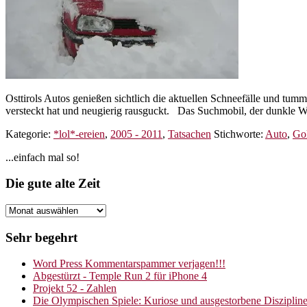
Osttirols Autos genießen sichtlich die aktuellen Schneefälle und tum
versteckt hat und neugierig rausguckt. Das Suchmobil, der dunkle
Kategorie:
*lol*-ereien
,
2005 - 2011
,
Tatsachen
Stichworte:
Auto
,
Go
Seitenspalte
...einfach mal so!
Footer
Die gute alte Zeit
Die
gute
alte
Sehr begehrt
Zeit
Word Press Kommentarspammer verjagen!!!
Abgestürzt - Temple Run 2 für iPhone 4
Projekt 52 - Zahlen
Die Olympischen Spiele: Kuriose und ausgestorbene Disziplin