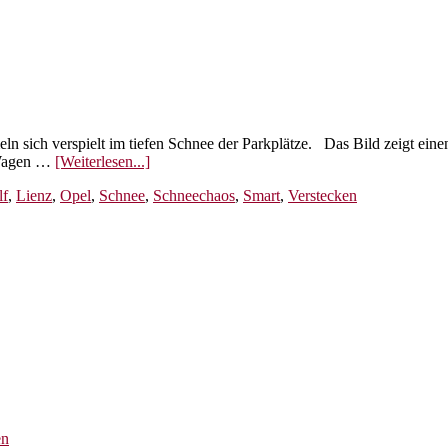
meln sich verspielt im tiefen Schnee der Parkplätze. Das Bild zeigt ei
ÜberSchneechaos
 Wagen …
[Weiterlesen...]
Osttirol
lf
,
Lienz
,
Opel
,
Schnee
,
Schneechaos
,
Smart
,
Verstecken
oder
das
lustige
Versteckspiel
für
Autos
en