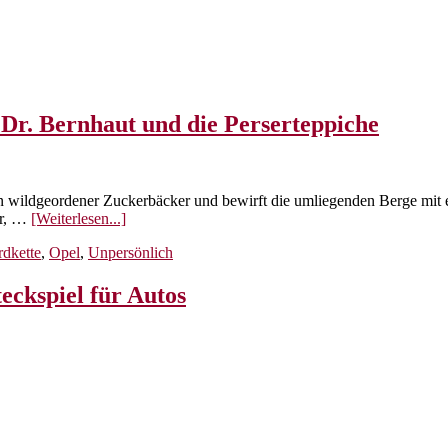
Dr. Bernhaut und die Perserteppiche
wildgeordener Zuckerbäcker und bewirft die umliegenden Berge mit ein 
ÜberDie
er, …
[Weiterlesen...]
Opelwerbung,
dkette
,
Opel
,
Unpersönlich
gesalzene
Zuckerberge,
Dr.
teckspiel für Autos
Bernhaut
und
die
Perserteppiche