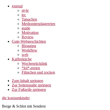
journal
style
tec
Tatsachen
Medionitenplagereien
guide
Motivation
Review
Gute-Webgeschichten
Blogging
Workflow
web
Kaffeeküche
Wochenrücklink
*lol*-ereien
Filmchen und zocken
Zum Inhalt springen
Zur Seitenspalte springen
Zur Fußzeile springen
die konsumkinder
Berge & Schlot mit Sendern