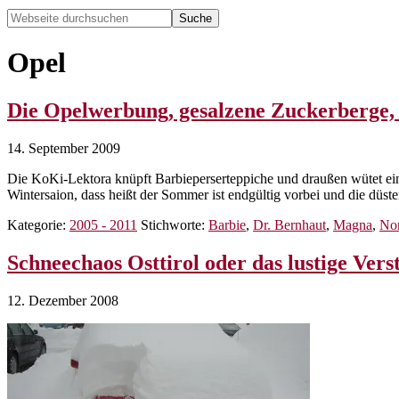
Webseite
durchsuchen
Hide
Search
Opel
Die Opelwerbung, gesalzene Zuckerberge, 
14. September 2009
Die KoKi-Lektora knüpft Barbieperserteppiche und draußen wütet ein 
Wintersaion, dass heißt der Sommer ist endgültig vorbei und die düst
Kategorie:
2005 - 2011
Stichworte:
Barbie
,
Dr. Bernhaut
,
Magna
,
Nor
Schneechaos Osttirol oder das lustige Vers
12. Dezember 2008