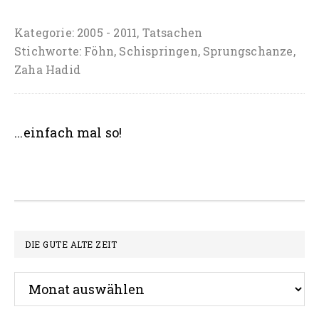
2009
–
Kategorie:
2005 - 2011
,
Tatsachen
Stichworte:
Föhn
,
Schispringen
,
Sprungschanze
,
Schispringen
Zaha Hadid
mit
Windnetz
in
Seitenspalte
...einfach mal so!
Innsbruck
Footer
DIE GUTE ALTE ZEIT
Die
gute