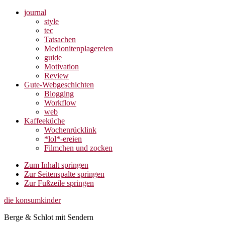
journal
style
tec
Tatsachen
Medionitenplagereien
guide
Motivation
Review
Gute-Webgeschichten
Blogging
Workflow
web
Kaffeeküche
Wochenrücklink
*lol*-ereien
Filmchen und zocken
Zum Inhalt springen
Zur Seitenspalte springen
Zur Fußzeile springen
die konsumkinder
Berge & Schlot mit Sendern