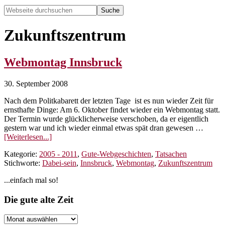
Webseite
durchsuchen
Hide
Search
Zukunftszentrum
Webmontag Innsbruck
30. September 2008
Nach dem Politkabarett der letzten Tage ist es nun wieder Zeit für
ernsthafte Dinge: Am 6. Oktober findet wieder ein Webmontag statt.
Der Termin wurde glücklicherweise verschoben, da er eigentlich
gestern war und ich wieder einmal etwas spät dran gewesen …
ÜberWebmontag
[Weiterlesen...]
Innsbruck
Kategorie:
2005 - 2011
,
Gute-Webgeschichten
,
Tatsachen
Stichworte:
Dabei-sein
,
Innsbruck
,
Webmontag
,
Zukunftszentrum
Seitenspalte
...einfach mal so!
Footer
Die gute alte Zeit
Die