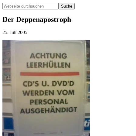
Webseite
durchsuchen
Hide
Search
Der Deppenapostroph
25. Juli 2005