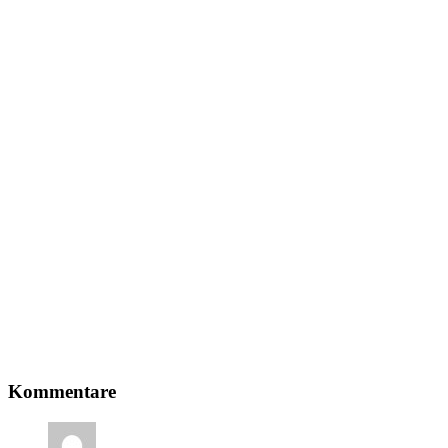
Leser-
Kommentare
Interaktionen