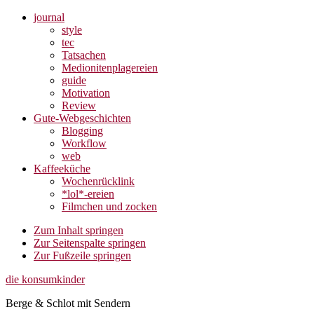
journal
style
tec
Tatsachen
Medionitenplagereien
guide
Motivation
Review
Gute-Webgeschichten
Blogging
Workflow
web
Kaffeeküche
Wochenrücklink
*lol*-ereien
Filmchen und zocken
Zum Inhalt springen
Zur Seitenspalte springen
Zur Fußzeile springen
die konsumkinder
Berge & Schlot mit Sendern