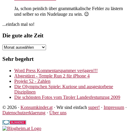
Ja, schon peinlich über grammatikalische Fehler zu lästern
und selber so ein Nudelauge zu sein. 😉
Seitenspalte
...einfach mal so!
Footer
Die gute alte Zeit
Die
gute
alte
Sehr begehrt
Zeit
Word Press Kommentarspammer verjagen!!!
Abgestürzt - Temple Run 2 für iPhone 4
Projekt 52 - Zahlen
Die Olympischen Spiele: Kuriose und ausgestorbene
Disziplinen
Die schönsten Fotos vom Tiroler Landesfestumzug 2009
© 2026 ·
Konsumkinder.at
· Wir sind einfach
super!
·
Impressum
·
Datenschutzerklaerung
·
Über uns