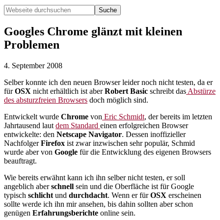
Webseite
durchsuchen
Hide
Search
Googles Chrome glänzt mit kleinen
Problemen
4. September 2008
Selber konnte ich den neuen Browser leider noch nicht testen, da er
für
OSX
nicht erhältlich ist aber
Robert Basic
schreibt das
Abstürze
des absturzfreien Browsers
doch möglich sind.
Entwickelt wurde
Chrome
von
Eric Schmidt
, der bereits im letzten
Jahrtausend laut
dem Standard
einen erfolgreichen Browser
entwickelte: den
Netscape Navigator
. Dessen inoffizieller
Nachfolger
Firefox
ist zwar inzwischen sehr populär, Schmid
wurde aber von
Google
für die Entwicklung des eigenen Browsers
beauftragt.
Wie bereits erwähnt kann ich ihn selber nicht testen, er soll
angeblich aber
schnell
sein und die Oberfläche ist für Google
typisch
schlicht
und
durchdacht
. Wenn er für
OSX
erscheinen
sollte werde ich ihn mir ansehen, bis dahin sollten aber schon
genügen
Erfahrungsberichte
online sein.