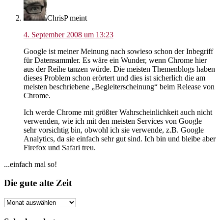
ChrisP
meint
4. September 2008 um 13:23
Google ist meiner Meinung nach sowieso schon der Inbegriff
für Datensammler. Es wäre ein Wunder, wenn Chrome hier
aus der Reihe tanzen würde. Die meisten Themenblogs haben
dieses Problem schon erörtert und dies ist sicherlich die am
meisten beschriebene „Begleiterscheinung“ beim Release von
Chrome.
Ich werde Chrome mit größter Wahrscheinlichkeit auch nicht
verwenden, wie ich mit den meisten Services von Google
sehr vorsichtig bin, obwohl ich sie verwende, z.B. Google
Analytics, da sie einfach sehr gut sind. Ich bin und bleibe aber
Firefox und Safari treu.
Seitenspalte
...einfach mal so!
Footer
Die gute alte Zeit
Die
gute
alte