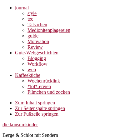
journal
style
tec
Tatsachen
Medionitenplagereien
guide
Motivation
Review
Gute-Webgeschichten
Blogging
Workflow
web
Kaffeeküche
Wochenrücklink
*lol*-ereien
Filmchen und zocken
Zum Inhalt springen
Zur Seitenspalte springen
Zur Fußzeile springen
die konsumkinder
Berge & Schlot mit Sendern