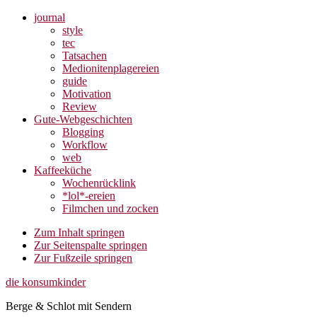
journal
style
tec
Tatsachen
Medionitenplagereien
guide
Motivation
Review
Gute-Webgeschichten
Blogging
Workflow
web
Kaffeeküche
Wochenrücklink
*lol*-ereien
Filmchen und zocken
Zum Inhalt springen
Zur Seitenspalte springen
Zur Fußzeile springen
die konsumkinder
Berge & Schlot mit Sendern