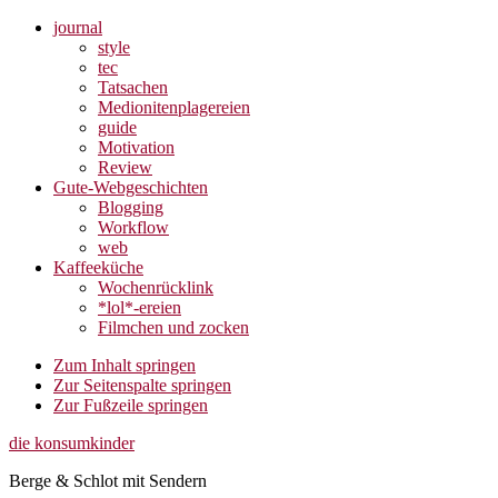
journal
style
tec
Tatsachen
Medionitenplagereien
guide
Motivation
Review
Gute-Webgeschichten
Blogging
Workflow
web
Kaffeeküche
Wochenrücklink
*lol*-ereien
Filmchen und zocken
Zum Inhalt springen
Zur Seitenspalte springen
Zur Fußzeile springen
die konsumkinder
Berge & Schlot mit Sendern