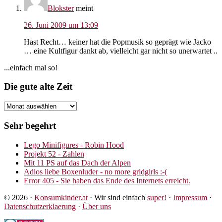
Blokster
meint
26. Juni 2009 um 13:09
Hast Recht… keiner hat die Popmusik so geprägt wie Jacko
… eine Kultfigur dankt ab, vielleicht gar nicht so unerwartet ..
Seitenspalte
...einfach mal so!
Footer
Die gute alte Zeit
Die
gute
alte
Sehr begehrt
Zeit
Lego Minifigures - Robin Hood
Projekt 52 - Zahlen
Mit 11 PS auf das Dach der Alpen
Adios liebe Boxenluder - no more gridgirls :-(
Error 405 - Sie haben das Ende des Internets erreicht.
© 2026 ·
Konsumkinder.at
· Wir sind einfach
super!
·
Impressum
·
Datenschutzerklaerung
·
Über uns