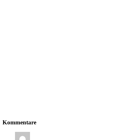
Leser-
Kommentare
Interaktionen