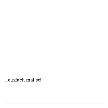
Seitenspalte
...einfach mal so!