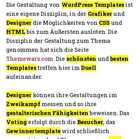
Die Gestaltung von
WordPress Templates
ist
eine eigene Disziplin, in der
Grafiker
und
Designer
die Möglichkeiten von
CSS
und
HTML
bis zum Äußersten ausloten. Die
Disziplin der Gestaltung zum Thema
genommen hat sich die Seite
Themewars.com
. Die
schönsten
und
besten
Templates
treffen hier im
Duell
aufeinander.
Designer
können ihre Gestaltungen im
Zweikampf
messen und so ihre
gestalterischen Fähigkeiten
beweisen. Das
Voting
erfolgt durch die
Besucher
, das
Gewinnertemplate
wird schließlich