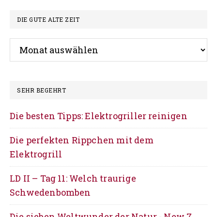
Footer
DIE GUTE ALTE ZEIT
Die
gute
alte
Zeit
SEHR BEGEHRT
Die besten Tipps: Elektrogriller reinigen
Die perfekten Rippchen mit dem
Elektrogrill
LD II – Tag 11: Welch traurige
Schwedenbomben
Die sieben Weltwunder der Natur - New 7