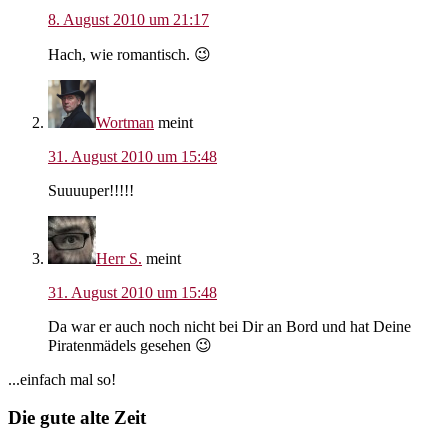
8. August 2010 um 21:17
Hach, wie romantisch. 😉
Wortman
meint
31. August 2010 um 15:48
Suuuuper!!!!!
Herr S.
meint
31. August 2010 um 15:48
Da war er auch noch nicht bei Dir an Bord und hat Deine
Piratenmädels gesehen 😉
Seitenspalte
...einfach mal so!
Footer
Die gute alte Zeit