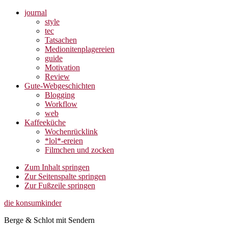
journal
style
tec
Tatsachen
Medionitenplagereien
guide
Motivation
Review
Gute-Webgeschichten
Blogging
Workflow
web
Kaffeeküche
Wochenrücklink
*lol*-ereien
Filmchen und zocken
Zum Inhalt springen
Zur Seitenspalte springen
Zur Fußzeile springen
die konsumkinder
Berge & Schlot mit Sendern