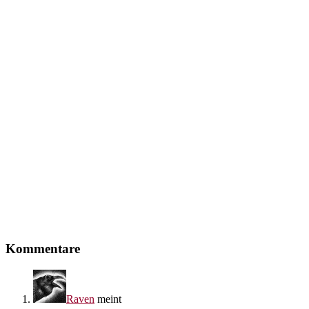
Leser-
Kommentare
Interaktionen
Raven
meint