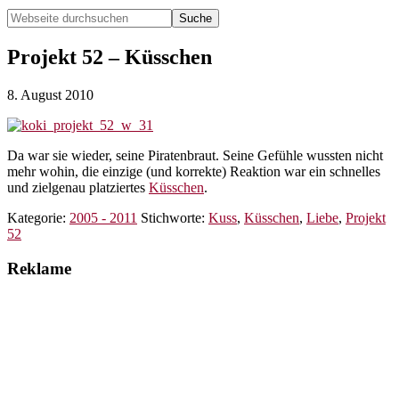
Webseite
durchsuchen
Hide
Search
Projekt 52 – Küsschen
8. August 2010
Da war sie wieder, seine Piratenbraut. Seine Gefühle wussten nicht
mehr wohin, die einzige (und korrekte) Reaktion war ein schnelles
und zielgenau platziertes
Küsschen
.
Kategorie:
2005 - 2011
Stichworte:
Kuss
,
Küsschen
,
Liebe
,
Projekt
52
Reklame