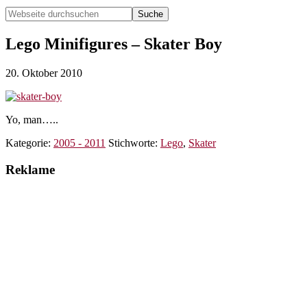
Webseite
durchsuchen
Hide
Search
Lego Minifigures – Skater Boy
20. Oktober 2010
Yo, man…..
Kategorie:
2005 - 2011
Stichworte:
Lego
,
Skater
Reklame