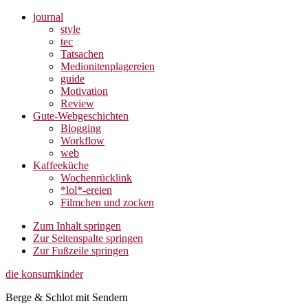
journal
style
tec
Tatsachen
Medionitenplagereien
guide
Motivation
Review
Gute-Webgeschichten
Blogging
Workflow
web
Kaffeeküche
Wochenrücklink
*lol*-ereien
Filmchen und zocken
Zum Inhalt springen
Zur Seitenspalte springen
Zur Fußzeile springen
die konsumkinder
Berge & Schlot mit Sendern