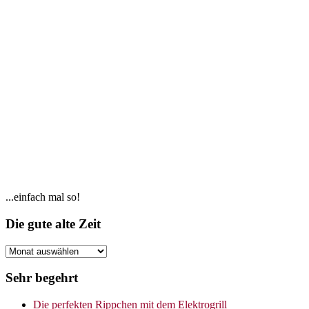
Seitenspalte
...einfach mal so!
Footer
Die gute alte Zeit
Die
gute
alte
Sehr begehrt
Zeit
Die perfekten Rippchen mit dem Elektrogrill