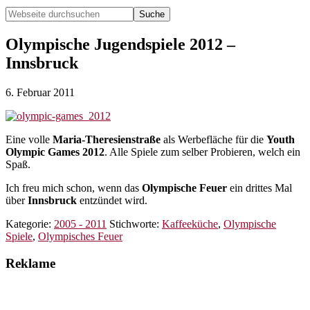
Webseite
durchsuchen
Hide
Search
Olympische Jugendspiele 2012 –
Innsbruck
6. Februar 2011
Eine volle
Maria-Theresienstraße
als Werbefläche für die
Youth
Olympic Games 2012
. Alle Spiele zum selber Probieren, welch ein
Spaß.
Ich freu mich schon, wenn das
Olympische Feuer
ein drittes Mal
über
Innsbruck
entzündet wird.
Kategorie:
2005 - 2011
Stichworte:
Kaffeeküche
,
Olympische
Spiele
,
Olympisches Feuer
Reklame