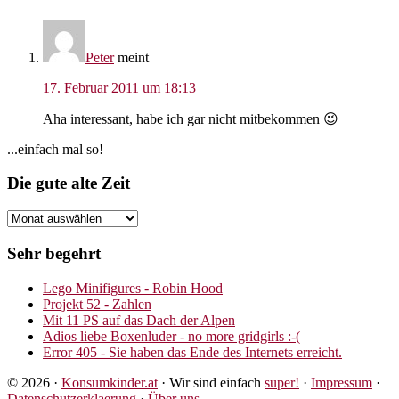
Interaktionen
Peter
meint
17. Februar 2011 um 18:13
Aha interessant, habe ich gar nicht mitbekommen 😉
Seitenspalte
...einfach mal so!
Footer
Die gute alte Zeit
Die
gute
alte
Sehr begehrt
Zeit
Lego Minifigures - Robin Hood
Projekt 52 - Zahlen
Mit 11 PS auf das Dach der Alpen
Adios liebe Boxenluder - no more gridgirls :-(
Error 405 - Sie haben das Ende des Internets erreicht.
© 2026 ·
Konsumkinder.at
· Wir sind einfach
super!
·
Impressum
·
Datenschutzerklaerung
·
Über uns