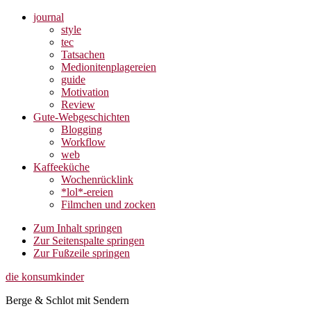
journal
style
tec
Tatsachen
Medionitenplagereien
guide
Motivation
Review
Gute-Webgeschichten
Blogging
Workflow
web
Kaffeeküche
Wochenrücklink
*lol*-ereien
Filmchen und zocken
Zum Inhalt springen
Zur Seitenspalte springen
Zur Fußzeile springen
die konsumkinder
Berge & Schlot mit Sendern