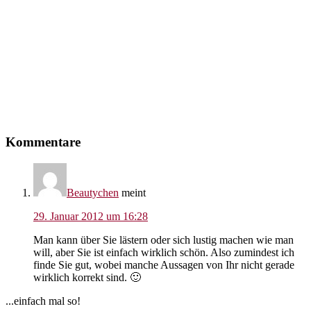
Leser-
Kommentare
Interaktionen
Beautychen
meint
29. Januar 2012 um 16:28
Man kann über Sie lästern oder sich lustig machen wie man
will, aber Sie ist einfach wirklich schön. Also zumindest ich
finde Sie gut, wobei manche Aussagen von Ihr nicht gerade
wirklich korrekt sind. 🙂
Seitenspalte
...einfach mal so!