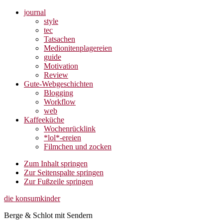
journal
style
tec
Tatsachen
Medionitenplagereien
guide
Motivation
Review
Gute-Webgeschichten
Blogging
Workflow
web
Kaffeeküche
Wochenrücklink
*lol*-ereien
Filmchen und zocken
Zum Inhalt springen
Zur Seitenspalte springen
Zur Fußzeile springen
die konsumkinder
Berge & Schlot mit Sendern