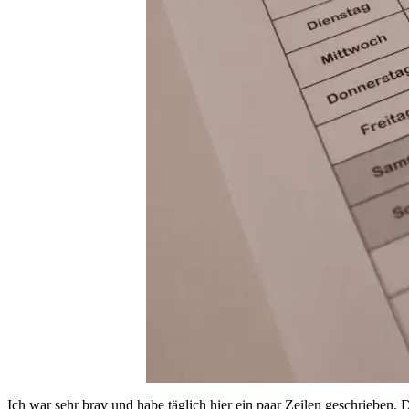
Ich war sehr brav und habe täglich hier ein paar Zeilen geschrieben. 