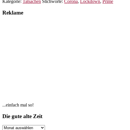
Kategorie:
Tatsachen
Stichworte:
Corona
,
Lockdown
,
Prime
Reklame
Seitenspalte
...einfach mal so!
Footer
Die gute alte Zeit
Die