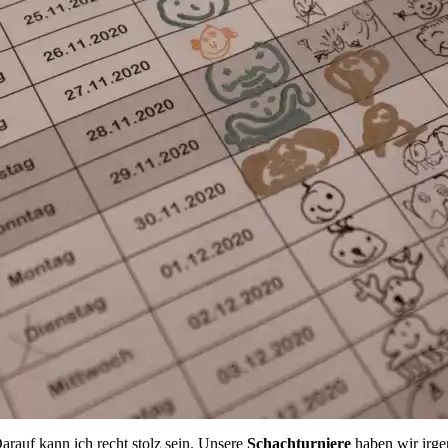
Darauf kann ich recht stolz sein. Unsere
Schachturniere
haben wir irge