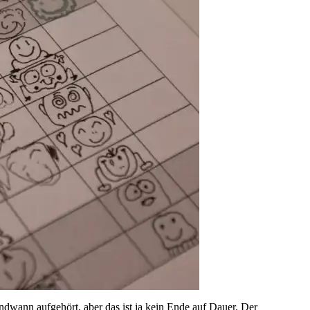
ndwann aufgehört, aber das ist ja kein Ende auf Dauer. Der