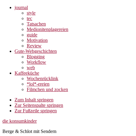
journal
style
tec
Tatsachen
Medionitenplagereien
guide
Motivation
Review
Gute-Webgeschichten
Blogging
Workflow
web
Kaffeeküche
Wochenrücklink
*lol*-ereien
Filmchen und zocken
Zum Inhalt springen
Zur Seitenspalte springen
Zur Fußzeile springen
die konsumkinder
Berge & Schlot mit Sendern