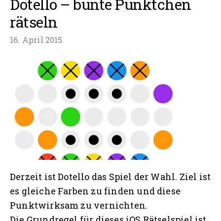
Dotello – bunte Pünktchen
2
rätseln
16. April 2015
Derzeit ist Dotello das Spiel der Wahl. Ziel ist
es gleiche Farben zu finden und diese
Punktwirksam zu vernichten.
Die Grundregel für dieses iOS Rätselspiel ist