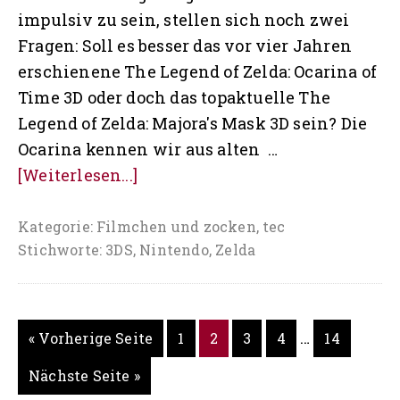
impulsiv zu sein, stellen sich noch zwei
Fragen: Soll es besser das vor vier Jahren
erschienene The Legend of Zelda: Ocarina of
Time 3D oder doch das topaktuelle The
Legend of Zelda: Majora's Mask 3D sein? Die
Ocarina kennen wir aus alten …
ÜberDie
[Weiterlesen...]
Maske
oder
Kategorie:
Filmchen und zocken
,
tec
Stichworte:
3DS
,
Nintendo
,
Zelda
die
Ocarina?
Weggelasse
…
aufrufen
Seite
Seite
Seite
Seite
Seite
« Vorherige Seite
1
2
3
4
14
Zwischense
aufrufen
Nächste Seite
»