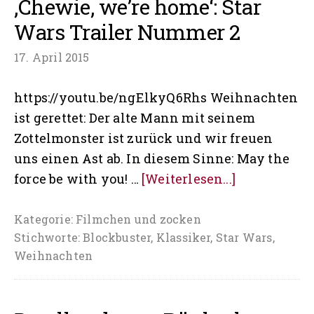
‚Chewie, we’re home‘: Star
Wars Trailer Nummer 2
17. April 2015
https://youtu.be/ngElkyQ6Rhs Weihnachten
ist gerettet: Der alte Mann mit seinem
Zottelmonster ist zurück und wir freuen
uns einen Ast ab. In diesem Sinne: May the
Über‚Chewie
force be with you! …
[Weiterlesen...]
we’re
home‘:
Kategorie:
Filmchen und zocken
Stichworte:
Blockbuster
,
Klassiker
,
Star Wars
,
Star
Weihnachten
Wars
Trailer
Nummer