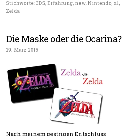
Stichworte:
3DS
,
Erfahrung
,
new
,
Nintendo
,
xl
,
XL
Zelda
–
Ein
Wochenendbericht
Die Maske oder die Ocarina?
19. März 2015
Nach meinem gestrigen Entschluss