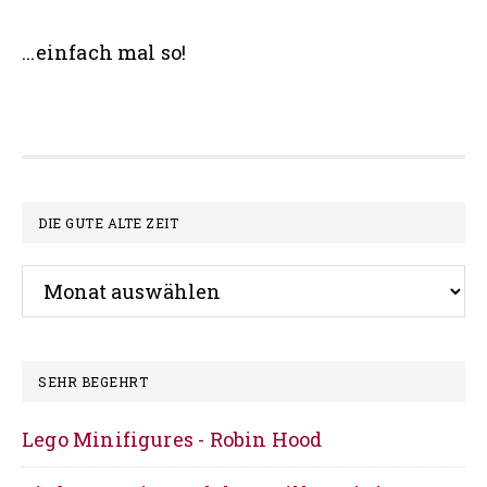
Seitenspalte
...einfach mal so!
Footer
DIE GUTE ALTE ZEIT
Die
gute
alte
Zeit
SEHR BEGEHRT
Lego Minifigures - Robin Hood