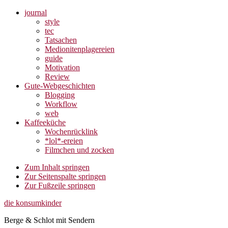
journal
style
tec
Tatsachen
Medionitenplagereien
guide
Motivation
Review
Gute-Webgeschichten
Blogging
Workflow
web
Kaffeeküche
Wochenrücklink
*lol*-ereien
Filmchen und zocken
Zum Inhalt springen
Zur Seitenspalte springen
Zur Fußzeile springen
die konsumkinder
Berge & Schlot mit Sendern