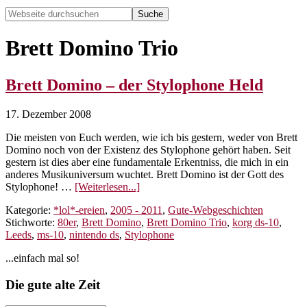
Webseite
durchsuchen
Hide
Search
Brett Domino Trio
Brett Domino – der Stylophone Held
17. Dezember 2008
Die meisten von Euch werden, wie ich bis gestern, weder von Brett
Domino noch von der Existenz des Stylophone gehört haben. Seit
gestern ist dies aber eine fundamentale Erkentniss, die mich in ein
anderes Musikuniversum wuchtet. Brett Domino ist der Gott des
ÜberBrett
Stylophone! …
[Weiterlesen...]
Domino
Kategorie:
*lol*-ereien
,
2005 - 2011
,
Gute-Webgeschichten
–
Stichworte:
80er
,
Brett Domino
,
Brett Domino Trio
,
korg ds-10
,
der
Leeds
,
ms-10
,
nintendo ds
,
Stylophone
Stylophone
Held
Seitenspalte
...einfach mal so!
Footer
Die gute alte Zeit