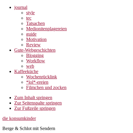
journal
style
tec
Tatsachen
Medionitenplagereien
guide
Motivation
Review
Gute-Webgeschichten
Blogging
Workflow
web
Kaffeeküche
Wochenrücklink
*lol*-ereien
Filmchen und zocken
Zum Inhalt springen
Zur Seitenspalte springen
Zur Fußzeile springen
die konsumkinder
Berge & Schlot mit Sendern