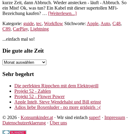
kurze Zeit, dann Abbruch. Wieder anstecken - läuft - Abbruch. So
ein Mist! Ok, was tun? Ein Kabel mit dieser supertollen MFi-
ÜberApple
Bezeichung kaufen? …
[Weiterlesen...]
CarPlay
Kategorie:
guide
,
tec
,
Workflow
Stichworte:
Apple
,
Auto
,
C48
,
bricht
C89
,
CarPlay
,
Lightning
immer
ab
Seitenspalte
...einfach mal so!
Footer
Die gute alte Zeit
Die
gute
alte
Sehr begehrt
Zeit
Die perfekten Rippchen mit dem Elektrogrill
Projekt 52 - Zahlen
Projekt 52 - Flower Power
Apple Intelt, Steve Wendehalst und Bill grinst
Adios liebe Boxenluder - no more gridgirls :-(
© 2026 ·
Konsumkinder.at
· Wir sind einfach
super!
·
Impressum
·
Datenschutzerklaerung
·
Über uns