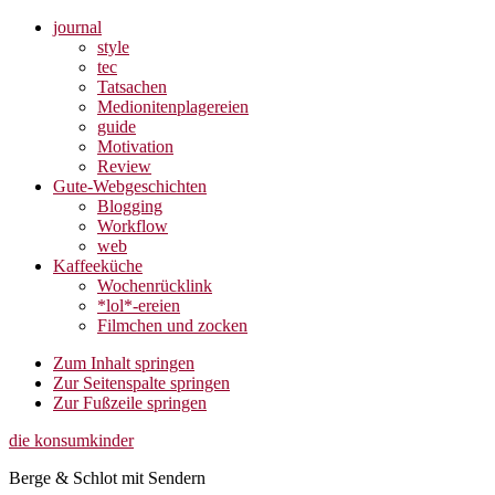
journal
style
tec
Tatsachen
Medionitenplagereien
guide
Motivation
Review
Gute-Webgeschichten
Blogging
Workflow
web
Kaffeeküche
Wochenrücklink
*lol*-ereien
Filmchen und zocken
Zum Inhalt springen
Zur Seitenspalte springen
Zur Fußzeile springen
die konsumkinder
Berge & Schlot mit Sendern