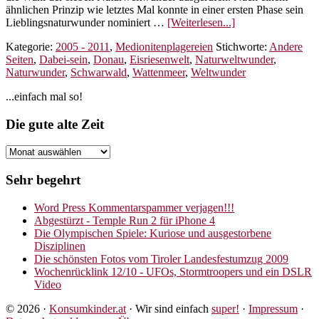
ähnlichen Prinzip wie letztes Mal konnte in einer ersten Phase sein
ÜberDie
Lieblingsnaturwunder nominiert …
[Weiterlesen...]
sieben
Kategorie:
2005 - 2011
,
Medionitenplagereien
Stichworte:
Andere
Weltwunder
Seiten
,
Dabei-sein
,
Donau
,
Eisriesenwelt
,
Naturweltwunder
,
der
Naturwunder
,
Schwarwald
,
Wattenmeer
,
Weltwunder
Natur
–
Seitenspalte
...einfach mal so!
New
7
Footer
Die gute alte Zeit
Wonders
of
Nature
Die
gute
alte
Sehr begehrt
Zeit
Word Press Kommentarspammer verjagen!!!
Abgestürzt - Temple Run 2 für iPhone 4
Die Olympischen Spiele: Kuriose und ausgestorbene
Disziplinen
Die schönsten Fotos vom Tiroler Landesfestumzug 2009
Wochenrücklink 12/10 - UFOs, Stormtroopers und ein DSLR
Video
© 2026 ·
Konsumkinder.at
· Wir sind einfach
super!
·
Impressum
·