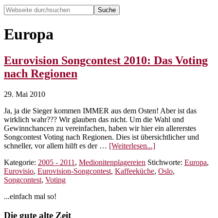
Webseite
durchsuchen
Hide
Search
Europa
Eurovision Songcontest 2010: Das Voting
nach Regionen
29. Mai 2010
Ja, ja die Sieger kommen IMMER aus dem Osten! Aber ist das
wirklich wahr??? Wir glauben das nicht. Um die Wahl und
Gewinnchancen zu vereinfachen, haben wir hier ein allererstes
Songcontest Voting nach Regionen. Dies ist übersichtlicher und
ÜberEurovision
schneller, vor allem hilft es der …
[Weiterlesen...]
Songcontest
Kategorie:
2005 - 2011
,
Medionitenplagereien
Stichworte:
Europa
,
2010:
Eurovisio
,
Eurovision-Songcontest
,
Kaffeeküche
,
Oslo
,
Das
Songcontest
,
Voting
Voting
nach
Seitenspalte
...einfach mal so!
Regionen
Footer
Die gute alte Zeit