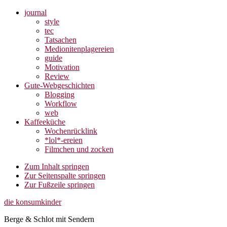
journal
style
tec
Tatsachen
Medionitenplagereien
guide
Motivation
Review
Gute-Webgeschichten
Blogging
Workflow
web
Kaffeeküche
Wochenrücklink
*lol*-ereien
Filmchen und zocken
Zum Inhalt springen
Zur Seitenspalte springen
Zur Fußzeile springen
die konsumkinder
Berge & Schlot mit Sendern