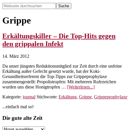
Webseite
durchsuchen
Hide
Search
Grippe
Erkältungskiller – Die Top-Hits gegen
den grippalen Infekt
14. März 2012
Da unser jüngstes Redaktionsmitglied zur Zeit durch eine unfeine
Erkältung außer Gefecht gesetzt wurde, hat der Koki-
Gesundheitsreferent die Top-Tipps zur Grippeprophylaxe
zusammengestellt: Propolistropfen: Mit mehreren Rufezeichen
ÜberErkältungskill
wurden uns diese Honigtropfen …
[Weiterlesen...]
–
Kategorie:
journal
Stichworte:
Erkältung
,
Grippe
,
Grippeprophylaxe
Die
Top-
Seitenspalte
...einfach mal so!
Hits
gegen
Footer
Die gute alte Zeit
den
grippalen
Infekt
Die