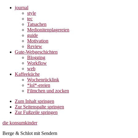
journal
style
tec
Tatsachen
Medionitenplagereien
guide
Motivation
Review
Gute-Webgeschichten
Blogging
Workflow
web
Kaffeeküche
Wochenrücklink
*lol*-ereien
Filmchen und zocken
Zum Inhalt springen
Zur Seitenspalte springen
Zur Fußzeile springen
die konsumkinder
Berge & Schlot mit Sendern