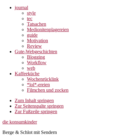
journal
style
tec
Tatsachen
Medionitenplagereien
guide
Motivation
Review
Gute-Webgeschichten
Blogging
Workflow
web
Kaffeeküche
Wochenrücklink
*lol*-ereien
Filmchen und zocken
Zum Inhalt springen
Zur Seitenspalte springen
Zur Fußzeile springen
die konsumkinder
Berge & Schlot mit Sendern