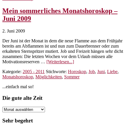
–
Juli
Mein sommerliches Monatshoroskop –
2009
Juni 2009
2. Juni 2009
Der Juni ist der Monat in dem die neue Flamme aus dem Frühjahr
bereits am Abflammen ist und nun zum Dauerbrenner oder zum
erkalteten Sternspritzer mutiert. Job und Freizeit hängen sehr dicht
zusammen: Die letzten Wochen vor dem Urlaub müssen alle
ÜberMein
Motivationsreserven …
[Weiterlesen...]
sommerliches
Kategorie:
2005 - 2011
Stichworte:
Horoskop
,
Job
,
Juni
,
Liebe
,
Monatshoroskop
Monatshoroskop
,
Möglichkeiten
,
Sommer
–
Juni
Seitenspalte
...einfach mal so!
2009
Footer
Die gute alte Zeit
Die
gute
alte
Sehr begehrt
Zeit