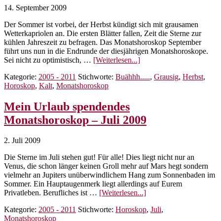
14. September 2009
Der Sommer ist vorbei, der Herbst kündigt sich mit grausamen
Wetterkapriolen an. Die ersten Blätter fallen, Zeit die Sterne zur
kühlen Jahreszeit zu befragen. Das Monatshoroskop September
führt uns nun in die Endrunde der diesjährigen Monatshoroskope.
ÜberDas
Sei nicht zu optimistisch, …
[Weiterlesen...]
ultimativ
Kategorie:
2005 - 2011
Stichworte:
Buähhh.....
,
Grausig
,
Herbst
,
herbstlich,
Horoskop
,
Kalt
,
Monatshoroskop
verlogene
Monatshoroskop
–
Mein Urlaub spendendes
September
Monatshoroskop – Juli 2009
2009
2. Juli 2009
Die Sterne im Juli stehen gut! Für alle! Dies liegt nicht nur an
Venus, die schon länger keinen Groll mehr auf Mars hegt sondern
vielmehr an Jupiters unüberwindlichem Hang zum Sonnenbaden im
Sommer. Ein Hauptaugenmerk liegt allerdings auf Eurem
ÜberMein
Privatleben. Berufliches ist …
[Weiterlesen...]
Urlaub
Kategorie:
2005 - 2011
Stichworte:
Horoskop
,
Juli
,
spendendes
Monatshoroskop
Monatshoroskop