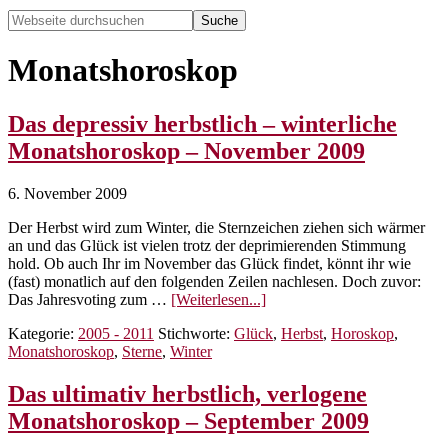
Webseite
durchsuchen
Hide
Search
Monatshoroskop
Das depressiv herbstlich – winterliche
Monatshoroskop – November 2009
6. November 2009
Der Herbst wird zum Winter, die Sternzeichen ziehen sich wärmer
an und das Glück ist vielen trotz der deprimierenden Stimmung
hold. Ob auch Ihr im November das Glück findet, könnt ihr wie
(fast) monatlich auf den folgenden Zeilen nachlesen. Doch zuvor:
ÜberDas
Das Jahresvoting zum …
[Weiterlesen...]
depressiv
Kategorie:
2005 - 2011
Stichworte:
Glück
,
Herbst
,
Horoskop
,
herbstlich
Monatshoroskop
,
Sterne
,
Winter
–
winterliche
Monatshoroskop
Das ultimativ herbstlich, verlogene
–
Monatshoroskop – September 2009
November
2009