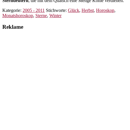
Sterndeutern
, die mit dem Quatsch eine Menge Kohle verdienen.
Kategorie:
2005 - 2011
Stichworte:
Glück
,
Herbst
,
Horoskop
,
Monatshoroskop
,
Sterne
,
Winter
Reklame