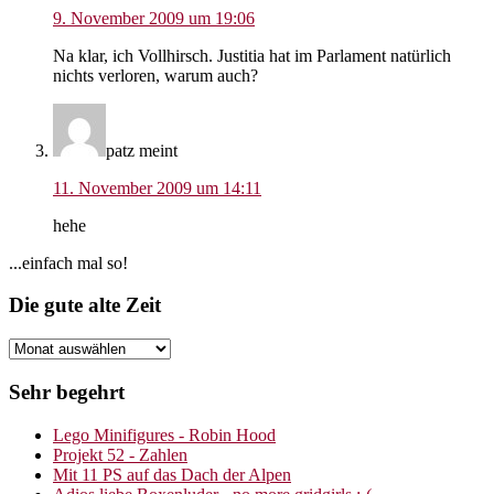
9. November 2009 um 19:06
Na klar, ich Vollhirsch. Justitia hat im Parlament natürlich
nichts verloren, warum auch?
patz
meint
11. November 2009 um 14:11
hehe
Seitenspalte
...einfach mal so!
Footer
Die gute alte Zeit
Die
gute
alte
Sehr begehrt
Zeit
Lego Minifigures - Robin Hood
Projekt 52 - Zahlen
Mit 11 PS auf das Dach der Alpen