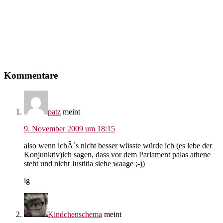
Leser-
Kommentare
Interaktionen
patz
meint
9. November 2009 um 18:15
also wenn ichÂ´s nicht besser wüsste würde ich (es lebe der
Konjunktiv)ich sagen, dass vor dem Parlament palas athene
steht und nicht Justitia siehe waage ;-))
lg
Kindchenschema
meint