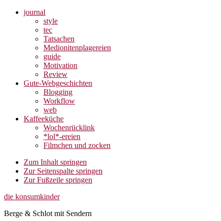
journal
style
tec
Tatsachen
Medionitenplagereien
guide
Motivation
Review
Gute-Webgeschichten
Blogging
Workflow
web
Kaffeeküche
Wochenrücklink
*lol*-ereien
Filmchen und zocken
Zum Inhalt springen
Zur Seitenspalte springen
Zur Fußzeile springen
die konsumkinder
Berge & Schlot mit Sendern