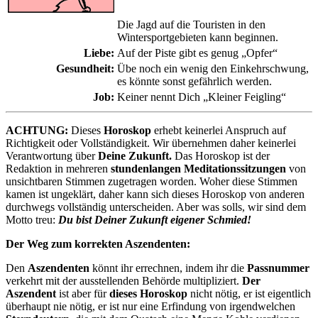
Die Jagd auf die Touristen in den
Wintersportgebieten kann beginnen.
Liebe:
Auf der Piste gibt es genug „Opfer“
Gesundheit:
Übe noch ein wenig den Einkehrschwung,
es könnte sonst gefährlich werden.
Job:
Keiner nennt Dich „Kleiner Feigling“
ACHTUNG:
Dieses
Horoskop
erhebt keinerlei Anspruch auf
Richtigkeit oder Vollständigkeit. Wir übernehmen daher keinerlei
Verantwortung über
Deine Zukunft.
Das Horoskop ist der
Redaktion in mehreren
stundenlangen Meditationssitzungen
von
unsichtbaren Stimmen zugetragen worden. Woher diese Stimmen
kamen ist ungeklärt, daher kann sich dieses Horoskop von anderen
durchwegs vollständig unterscheiden. Aber was solls, wir sind dem
Motto treu:
Du bist Deiner Zukunft eigener Schmied!
Der Weg zum korrekten Aszendenten:
Den
Aszendenten
könnt ihr errechnen, indem ihr die
Passnummer
verkehrt mit der ausstellenden Behörde multipliziert.
Der
Aszendent
ist aber für
dieses Horoskop
nicht nötig, er ist eigentlich
überhaupt nie nötig, er ist nur eine Erfindung von irgendwelchen