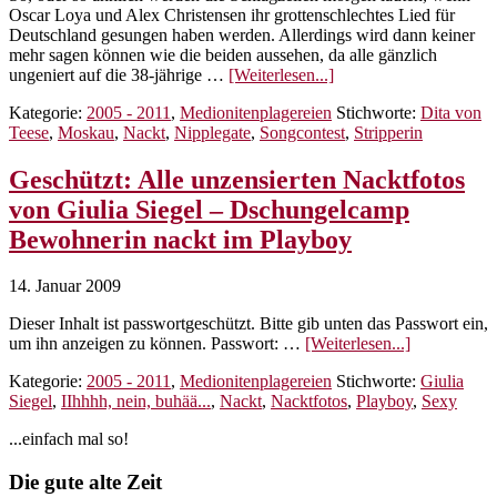
Oscar Loya und Alex Christensen ihr grottenschlechtes Lied für
Deutschland gesungen haben werden. Allerdings wird dann keiner
mehr sagen können wie die beiden aussehen, da alle gänzlich
ÜberDita
ungeniert auf die 38-jährige …
[Weiterlesen...]
von
Kategorie:
2005 - 2011
,
Medionitenplagereien
Stichworte:
Dita von
Teese
Teese
,
Moskau
,
Nackt
,
Nipplegate
,
Songcontest
,
Stripperin
nackt!
–
Skandal
Geschützt: Alle unzensierten Nacktfotos
beim
von Giulia Siegel – Dschungelcamp
Songcontest
in
Bewohnerin nackt im Playboy
Moskau
14. Januar 2009
Dieser Inhalt ist passwortgeschützt. Bitte gib unten das Passwort ein,
ÜberGeschüt
um ihn anzeigen zu können. Passwort: …
[Weiterlesen...]
Alle
Kategorie:
2005 - 2011
,
Medionitenplagereien
Stichworte:
Giulia
unzensierten
Siegel
,
IIhhhh, nein, buhää...
,
Nackt
,
Nacktfotos
,
Playboy
,
Sexy
Nacktfotos
von
Seitenspalte
...einfach mal so!
Giulia
Siegel
Footer
Die gute alte Zeit
–