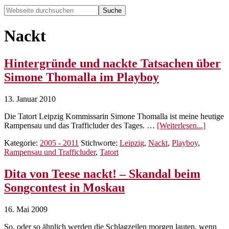
Webseite
durchsuchen
Hide
Search
Nackt
Hintergründe und nackte Tatsachen über
Simone Thomalla im Playboy
13. Januar 2010
Die Tatort Leipzig Kommissarin Simone Thomalla ist meine heutige
ÜberHi
Rampensau und das Trafficluder des Tages. …
[Weiterlesen...]
und
Kategorie:
2005 - 2011
Stichworte:
Leipzig
,
Nackt
,
Playboy
,
nackte
Rampensau und Trafficluder
,
Tatort
Tatsac
über
Simon
Dita von Teese nackt! – Skandal beim
Thomal
Songcontest in Moskau
im
Playbo
16. Mai 2009
So, oder so ähnlich werden die Schlagzeilen morgen lauten, wenn