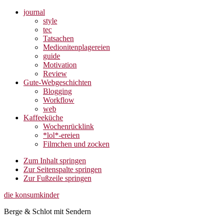
journal
style
tec
Tatsachen
Medionitenplagereien
guide
Motivation
Review
Gute-Webgeschichten
Blogging
Workflow
web
Kaffeeküche
Wochenrücklink
*lol*-ereien
Filmchen und zocken
Zum Inhalt springen
Zur Seitenspalte springen
Zur Fußzeile springen
die konsumkinder
Berge & Schlot mit Sendern