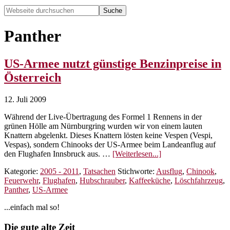
Webseite
durchsuchen
Hide
Search
Panther
US-Armee nutzt günstige Benzinpreise in
Österreich
12. Juli 2009
Während der Live-Übertragung des Formel 1 Rennens in der
grünen Hölle am Nürnburgring wurden wir von einem lauten
Knattern abgelenkt. Dieses Knattern lösten keine Vespen (Vespi,
Vespas), sondern Chinooks der US-Armee beim Landeanflug auf
ÜberUS-
den Flughafen Innsbruck aus. …
[Weiterlesen...]
Armee
Kategorie:
2005 - 2011
,
Tatsachen
Stichworte:
Ausflug
,
Chinook
,
nutzt
Feuerwehr
,
Flughafen
,
Hubschrauber
,
Kaffeeküche
,
Löschfahrzeug
,
günstige
Panther
,
US-Armee
Benzinpreise
in
Seitenspalte
...einfach mal so!
Österreich
Footer
Die gute alte Zeit