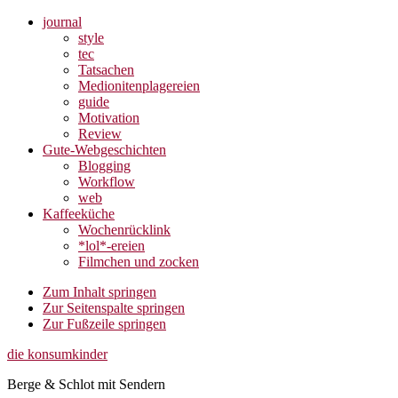
journal
style
tec
Tatsachen
Medionitenplagereien
guide
Motivation
Review
Gute-Webgeschichten
Blogging
Workflow
web
Kaffeeküche
Wochenrücklink
*lol*-ereien
Filmchen und zocken
Zum Inhalt springen
Zur Seitenspalte springen
Zur Fußzeile springen
die konsumkinder
Berge & Schlot mit Sendern