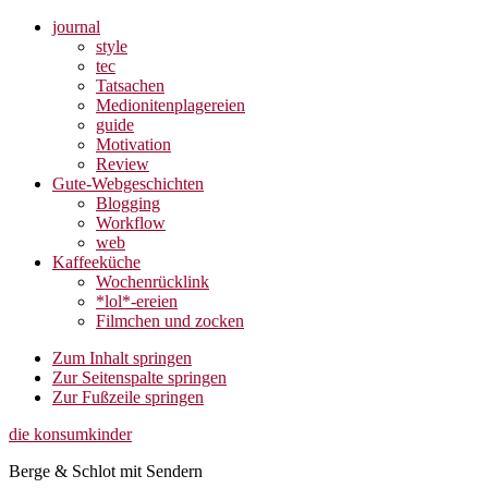
journal
style
tec
Tatsachen
Medionitenplagereien
guide
Motivation
Review
Gute-Webgeschichten
Blogging
Workflow
web
Kaffeeküche
Wochenrücklink
*lol*-ereien
Filmchen und zocken
Zum Inhalt springen
Zur Seitenspalte springen
Zur Fußzeile springen
die konsumkinder
Berge & Schlot mit Sendern