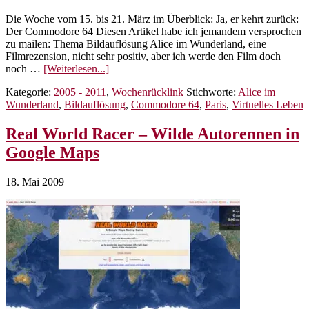
Die Woche vom 15. bis 21. März im Überblick: Ja, er kehrt zurück:
Der Commodore 64 Diesen Artikel habe ich jemandem versprochen
zu mailen: Thema Bildauflösung Alice im Wunderland, eine
Filmrezension, nicht sehr positiv, aber ich werde den Film doch
ÜberWochenrücklink
noch …
[Weiterlesen...]
11/10
Kategorie:
2005 - 2011
,
Wochenrücklink
Stichworte:
Alice im
–
Wunderland
,
Bildauflösung
,
Commodore 64
,
Paris
,
Virtuelles Leben
Commodoere
64,
Alice,
Real World Racer – Wilde Autorennen in
das
Google Maps
virtuelle
Leben
und
18. Mai 2009
26
Gigapixel
in
Paris