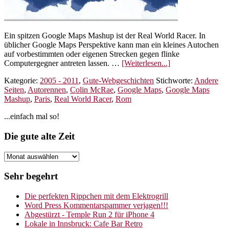
Ein spitzen Google Maps Mashup ist der Real World Racer. In
üblicher Google Maps Perspektive kann man ein kleines Autochen
auf vorbestimmten oder eigenen Strecken gegen flinke
ÜberReal
Computergegner antreten lassen. …
[Weiterlesen...]
World
Kategorie:
2005 - 2011
,
Gute-Webgeschichten
Stichworte:
Andere
Racer
Seiten
,
Autorennen
,
Colin McRae
,
Google Maps
,
Google Maps
–
Mashup
,
Paris
,
Real World Racer
,
Rom
Wilde
Autorennen
Seitenspalte
...einfach mal so!
in
Google
Footer
Die gute alte Zeit
Maps
Die
gute
alte
Sehr begehrt
Zeit
Die perfekten Rippchen mit dem Elektrogrill
Word Press Kommentarspammer verjagen!!!
Abgestürzt - Temple Run 2 für iPhone 4
Lokale in Innsbruck: Cafe Bar Retro