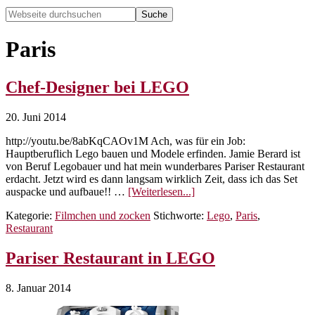
Webseite
durchsuchen
Hide
Search
Paris
Chef-Designer bei LEGO
20. Juni 2014
http://youtu.be/8abKqCAOv1M Ach, was für ein Job:
Hauptberuflich Lego bauen und Modele erfinden. Jamie Berard ist
von Beruf Legobauer und hat mein wunderbares Pariser Restaurant
erdacht. Jetzt wird es dann langsam wirklich Zeit, dass ich das Set
ÜberChef-
auspacke und aufbaue!! …
[Weiterlesen...]
Designer
Kategorie:
Filmchen und zocken
Stichworte:
Lego
,
Paris
,
bei
Restaurant
LEGO
Pariser Restaurant in LEGO
8. Januar 2014