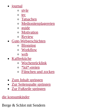
journal
style
tec
Tatsachen
Medionitenplagereien
guide
Motivation
Review
Gute-Webgeschichten
Blogging
Workflow
web
Kaffeeküche
Wochenrücklink
*lol*-ereien
Filmchen und zocken
Zum Inhalt springen
Zur Seitenspalte springen
Zur Fußzeile springen
die konsumkinder
Berge & Schlot mit Sendern