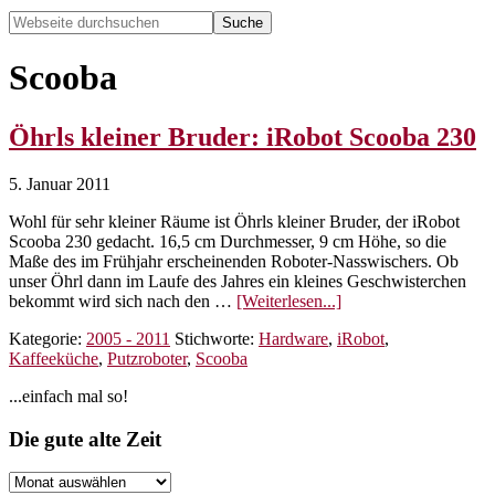
Webseite
durchsuchen
Hide
Search
Scooba
Öhrls kleiner Bruder: iRobot Scooba 230
5. Januar 2011
Wohl für sehr kleiner Räume ist Öhrls kleiner Bruder, der iRobot
Scooba 230 gedacht. 16,5 cm Durchmesser, 9 cm Höhe, so die
Maße des im Frühjahr erscheinenden Roboter-Nasswischers. Ob
unser Öhrl dann im Laufe des Jahres ein kleines Geschwisterchen
ÜberÖhrls
bekommt wird sich nach den …
[Weiterlesen...]
kleiner
Kategorie:
2005 - 2011
Stichworte:
Hardware
,
iRobot
,
Bruder:
Kaffeeküche
,
Putzroboter
,
Scooba
iRobot
Scooba
Seitenspalte
...einfach mal so!
230
Footer
Die gute alte Zeit
Die