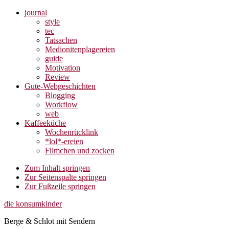
journal
style
tec
Tatsachen
Medionitenplagereien
guide
Motivation
Review
Gute-Webgeschichten
Blogging
Workflow
web
Kaffeeküche
Wochenrücklink
*lol*-ereien
Filmchen und zocken
Zum Inhalt springen
Zur Seitenspalte springen
Zur Fußzeile springen
die konsumkinder
Berge & Schlot mit Sendern