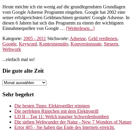
Heute möchte ich ein wenig auf die grundlegendsten Grundlagen
vom Google Adsense Programm eingehen. Google hat 2002 eine
seiner erfolgreichsten Geldmaschinen gestartet: Google Adsense. In
diesen 6 Jahren hat sich das Programm zu einem der wichtigsten
ÜberDie
Einnahmequellen von Google …
[Weiterlesen...]
kleine
Kategorie:
2005 - 2011
Stichworte:
Adsense
,
Geld verdienen
,
AdSense
Google
,
Keyword
,
Kontextsensitiv
,
Konversionsrate
,
Steuern
,
Fibel
Webwork
Seitenspalte
...einfach mal so!
Footer
Die gute alte Zeit
Die
gute
alte
Sehr begehrt
Zeit
Die besten Tipps: Elektrogriller reinigen
Die perfekten Rippchen mit dem Elektrogrill
LD II – Tag 11: Welch traurige Schwedenbomben
Die sieben Weltwunder der Natur - New 7 Wonders of Nature
Error 405 - Sie haben das Ende des Internets erreicht.