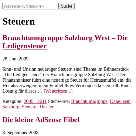
Webseite
durchsuchen
Hide
Search
Steuern
Brauchtumsgruppe Salzburg West – Die
Ledigensteuer
28. Juni 2009
Sinn- und Unsinn neuartiger Steuern sind Thema im Bühnenstück
"Die Ledigensteuer" der Brauchtumsgruppe Salzburg West: Der
Finanzminister führt eine neuartige Steuer für Heiratsmuffel ein, die
Heiratsverweigerern ein Fünftel Ihres Vermögens kosten soll. Eine
ÜberBrauchtumsgruppe
Lösung für dieses …
[Weiterlesen...]
Salzburg
Kategorie:
2005 - 2011
Stichworte:
Brauchtumsgruppe
,
Dabei-sein
,
West
Salzburg
,
Steuern
,
Theater
–
Die
Ledigensteuer
Die kleine AdSense Fibel
8. September 2008