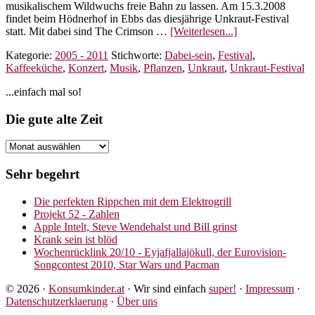
musikalischem Wildwuchs freie Bahn zu lassen. Am 15.3.2008
findet beim Hödnerhof in Ebbs das diesjährige Unkraut-Festival
ÜberUnkraut
statt. Mit dabei sind The Crimson …
[Weiterlesen...]
Festival
Kategorie:
2005 - 2011
Stichworte:
Dabei-sein
,
Festival
,
2008
Kaffeeküche
,
Konzert
,
Musik
,
Pflanzen
,
Unkraut
,
Unkraut-Festival
Seitenspalte
...einfach mal so!
Footer
Die gute alte Zeit
Die
gute
alte
Sehr begehrt
Zeit
Die perfekten Rippchen mit dem Elektrogrill
Projekt 52 - Zahlen
Apple Intelt, Steve Wendehalst und Bill grinst
Krank sein ist blöd
Wochenrücklink 20/10 - Eyjafjallajökull, der Eurovision-
Songcontest 2010, Star Wars und Pacman
© 2026 ·
Konsumkinder.at
· Wir sind einfach
super!
·
Impressum
·
Datenschutzerklaerung
·
Über uns