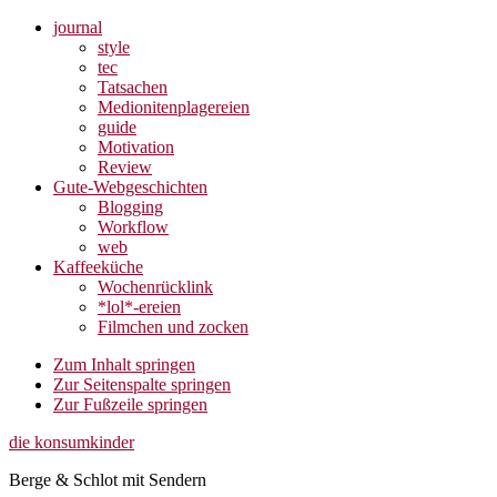
journal
style
tec
Tatsachen
Medionitenplagereien
guide
Motivation
Review
Gute-Webgeschichten
Blogging
Workflow
web
Kaffeeküche
Wochenrücklink
*lol*-ereien
Filmchen und zocken
Zum Inhalt springen
Zur Seitenspalte springen
Zur Fußzeile springen
die konsumkinder
Berge & Schlot mit Sendern