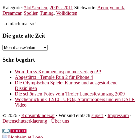
5
Kategorie:
*lol*-ereien
,
2005 - 2011
Stichworte:
Aerodynamik
,
besten
Dreamcar
,
Spolier
,
Tuning
,
Vollidioten
Tuning
Tipps
Seitenspalte
...einfach mal so!
für
Spoiler
Footer
Die gute alte Zeit
Die
gute
alte
Sehr begehrt
Zeit
Word Press Kommentarspammer verjagen!!!
Abgestürzt - Temple Run 2 für iPhone 4
Die Olympischen Spiele: Kuriose und ausgestorbene
Disziplinen
Die schönsten Fotos vom Tiroler Landesfestumzug 2009
Wochenrücklink 12/10 - UFOs, Stormtroopers und ein DSLR
Video
© 2026 ·
Konsumkinder.at
· Wir sind einfach
super!
·
Impressum
·
Datenschutzerklaerung
·
Über uns