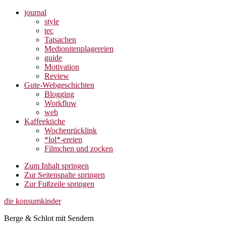
journal
style
tec
Tatsachen
Medionitenplagereien
guide
Motivation
Review
Gute-Webgeschichten
Blogging
Workflow
web
Kaffeeküche
Wochenrücklink
*lol*-ereien
Filmchen und zocken
Zum Inhalt springen
Zur Seitenspalte springen
Zur Fußzeile springen
die konsumkinder
Berge & Schlot mit Sendern