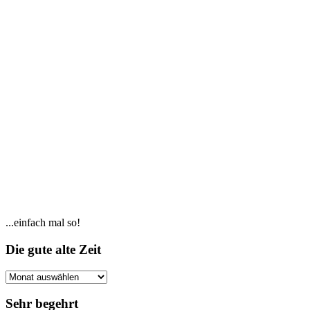
Seitenspalte
...einfach mal so!
Footer
Die gute alte Zeit
Die
gute
alte
Sehr begehrt