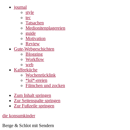
journal
style
tec
Tatsachen
Medionitenplagereien
guide
Motivation
Review
Gute-Webgeschichten
Blogging
Workflow
web
Kaffeeküche
Wochenrücklink
*lol*-ereien
Filmchen und zocken
Zum Inhalt springen
Zur Seitenspalte springen
Zur Fußzeile springen
die konsumkinder
Berge & Schlot mit Sendern