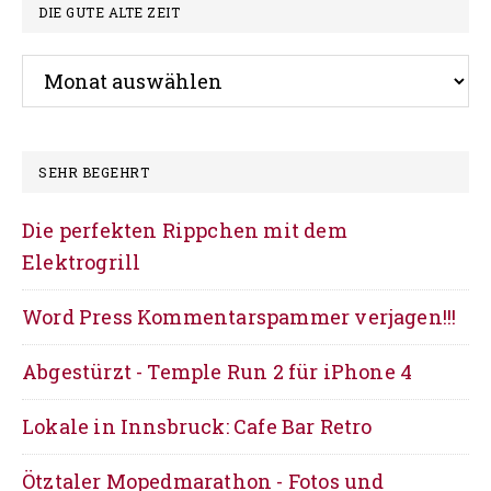
Footer
DIE GUTE ALTE ZEIT
Die
gute
alte
Zeit
SEHR BEGEHRT
Die perfekten Rippchen mit dem
Elektrogrill
Word Press Kommentarspammer verjagen!!!
Abgestürzt - Temple Run 2 für iPhone 4
Lokale in Innsbruck: Cafe Bar Retro
Ötztaler Mopedmarathon - Fotos und