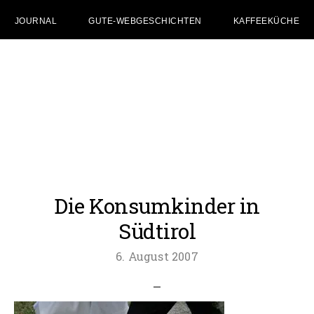
JOURNAL
GUTE-WEBGESCHICHTEN
KAFFEEKÜCHE
Zum
Zur
Zur
Inhalt
Seitenspalte
Fußzeile
springen
springen
springen
Die Konsumkinder in
Südtirol
6. August 2007