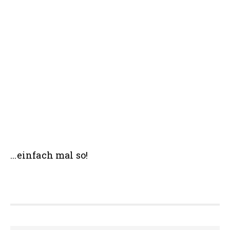
Seitenspalte
...einfach mal so!