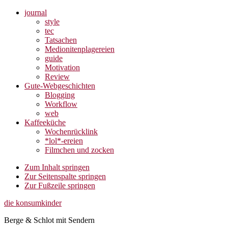
journal
style
tec
Tatsachen
Medionitenplagereien
guide
Motivation
Review
Gute-Webgeschichten
Blogging
Workflow
web
Kaffeeküche
Wochenrücklink
*lol*-ereien
Filmchen und zocken
Zum Inhalt springen
Zur Seitenspalte springen
Zur Fußzeile springen
die konsumkinder
Berge & Schlot mit Sendern