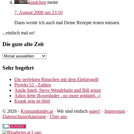
kindchen
meint
7. August 2008 um 23:10
Dann werde ich auch mal Deine Rezepte testen müssen.
Seitenspalte
...einfach mal so!
Footer
Die gute alte Zeit
Die
gute
alte
Sehr begehrt
Zeit
Die perfekten Rippchen mit dem Elektrogrill
Projekt 52 - Zahlen
Apple Intelt, Steve Wendehalst und Bill grinst
Adios liebe Boxenluder - no more gridgirls :-(
Krank sein ist blöd
© 2026 ·
Konsumkinder.at
· Wir sind einfach
super!
·
Impressum
·
Datenschutzerklaerung
·
Über uns