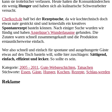
kann sie trottelsicher verfassen. Heute hatten die Konsumkinderchen
ein wenig
Hunger
und haben sich als kulinarische Schwerarbeiter
versucht.
Chefkoch.de
half bei der
Rezeptsuche
, da wir kochtechnisch doch
etwas naiv gestrickt sind und keinesfalls ein kreatives
Spontanrezept
basteln können. Nach einiger Suche wurden wir
fündig und haben
Angelique’s Wunderlasagne
gefunden. Die
Zutaten waren schnell zusammengekauft und die Produktion
erstaunlicherweise einfach.
Wer also schnell und einfach für spontane und ausgehungerte Gäste
etwas auf den Tisch basteln will, sollte hier zuschlagen:
Sättigend,
einfach, effizient und lecker.
So sollte es sein.
Kategorie:
2005 - 2011
,
Gute-Webgeschichten
,
Tatsachen
Stichworte:
Essen
,
Gäste
,
Hunger
,
Kochen
,
Rezepte
,
Schlau-werden
Reklame