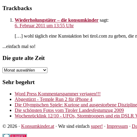
Leser-
Trackbacks
Interaktionen
Wiederholungstäter – die konsumkinder
sagt:
6. Februar 2011 um 13:55 Uhr
[…] wohl täglich eine Kunstaktion bei tirol.com zu geben, die m
Seitenspalte
...einfach mal so!
Footer
Die gute alte Zeit
Die
gute
alte
Sehr begehrt
Zeit
Word Press Kommentarspammer verjagen!!!
Abgestürzt - Temple Run 2 für iPhone 4
Die Olympischen Spiele: Kuriose und ausgestorbene Disziplin
Die schönsten Fotos vom Tiroler Landesfestumzug 2009
Wochenrücklink 12/10 - UFOs, Stormtroopers und ein DSLR 
© 2026 ·
Konsumkinder.at
· Wir sind einfach
super!
·
Impressum
·
Da