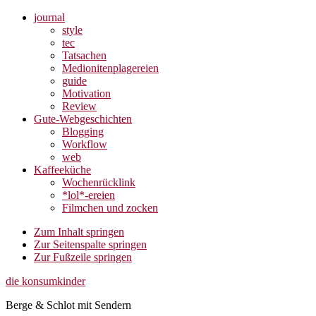
journal
style
tec
Tatsachen
Medionitenplagereien
guide
Motivation
Review
Gute-Webgeschichten
Blogging
Workflow
web
Kaffeeküche
Wochenrücklink
*lol*-ereien
Filmchen und zocken
Zum Inhalt springen
Zur Seitenspalte springen
Zur Fußzeile springen
die konsumkinder
Berge & Schlot mit Sendern