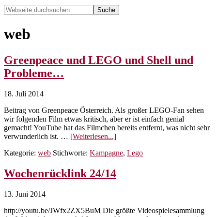
Webseite
durchsuchen
Hide
Search
web
Greenpeace und LEGO und Shell und
Probleme…
18. Juli 2014
Beitrag von Greenpeace Österreich. Als großer LEGO-Fan sehen
wir folgenden Film etwas kritisch, aber er ist einfach genial
gemacht! YouTube hat das Filmchen bereits entfernt, was nicht sehr
ÜberGreenpeace
verwunderlich ist. …
[Weiterlesen...]
und
Kategorie:
web
Stichworte:
Kampagne
,
Lego
LEGO
und
Shell
Wochenrücklink 24/14
und
Probleme…
13. Juni 2014
http://youtu.be/JWfx2ZX5BuM Die größte Videospielesammlung