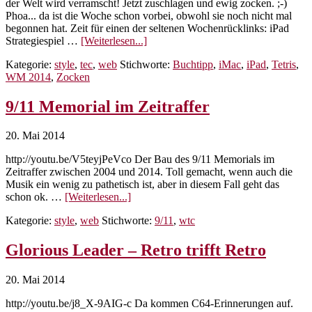
der Welt wird verramscht! Jetzt zuschlagen und ewig zocken. ;-)
Phoa... da ist die Woche schon vorbei, obwohl sie noch nicht mal
begonnen hat. Zeit für einen der seltenen Wochenrücklinks: iPad
ÜberWochenrücklink
Strategiespiel …
[Weiterlesen...]
24/14
Kategorie:
style
,
tec
,
web
Stichworte:
Buchtipp
,
iMac
,
iPad
,
Tetris
,
WM 2014
,
Zocken
9/11 Memorial im Zeitraffer
20. Mai 2014
http://youtu.be/V5teyjPeVco Der Bau des 9/11 Memorials im
Zeitraffer zwischen 2004 und 2014. Toll gemacht, wenn auch die
Musik ein wenig zu pathetisch ist, aber in diesem Fall geht das
Über9/11
schon ok. …
[Weiterlesen...]
Memorial
Kategorie:
style
,
web
Stichworte:
9/11
,
wtc
im
Zeitraffer
Glorious Leader – Retro trifft Retro
20. Mai 2014
http://youtu.be/j8_X-9AIG-c Da kommen C64-Erinnerungen auf.