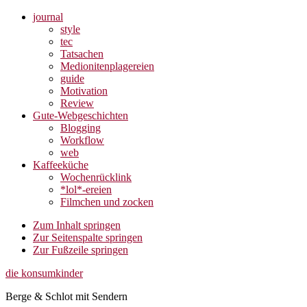
journal
style
tec
Tatsachen
Medionitenplagereien
guide
Motivation
Review
Gute-Webgeschichten
Blogging
Workflow
web
Kaffeeküche
Wochenrücklink
*lol*-ereien
Filmchen und zocken
Zum Inhalt springen
Zur Seitenspalte springen
Zur Fußzeile springen
die konsumkinder
Berge & Schlot mit Sendern