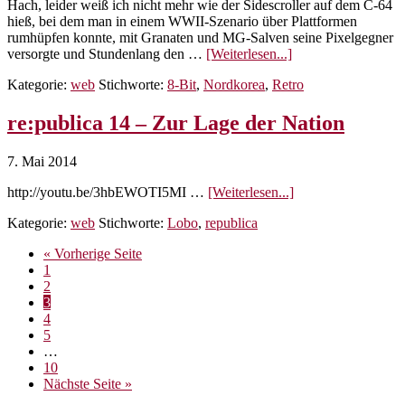
Hach, leider weiß ich nicht mehr wie der Sidescroller auf dem C-64
hieß, bei dem man in einem WWII-Szenario über Plattformen
rumhüpfen konnte, mit Granaten und MG-Salven seine Pixelgegner
ÜberGlorious
versorgte und Stundenlang den …
[Weiterlesen...]
Leader
Kategorie:
web
Stichworte:
8-Bit
,
Nordkorea
,
Retro
–
Retro
trifft
re:publica 14 – Zur Lage der Nation
Retro
7. Mai 2014
Überre:publica
http://youtu.be/3hbEWOTI5MI …
[Weiterlesen...]
14
Kategorie:
web
Stichworte:
Lobo
,
republica
–
Zur
aufrufen
« Vorherige Seite
Lage
Seite
1
der
Seite
2
Nation
Seite
3
Seite
4
Seite
5
Weggelassene
…
Zwischenseiten
Seite
10
aufrufen
Nächste Seite
»